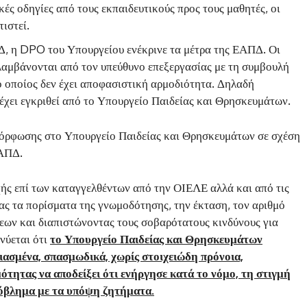
ές οδηγίες από τους εκπαιδευτικούς προς τους μαθητές, οι
ιστεί.
, η DPO του Υπουργείου ενέκρινε τα μέτρα της ΕΑΠΔ. Οι
λαμβάνονται από τον υπεύθυνο επεξεργασίας με τη συμβουλή
 οποίος δεν έχει αποφασιστική αρμοδιότητα. Δηλαδή
χει εγκριθεί από το Υπουργείο Παιδείας και Θρησκευμάτων.
μόρφωσης στο Υπουργείο Παιδείας και Θρησκευμάτων σε σχέση
ΕΑΠΔ.
ής επί των καταγγελθέντων από την ΟΙΕΛΕ αλλά και από τις
ας τα πορίσματα της γνωμοδότησης, την έκταση, τον αριθμό
εων και διαπιστώνοντας τους σοβαρότατους κινδύνους για
κνύεται ότι
το Υπουργείο Παιδείας και Θρησκευμάτων
ιασμένα, σπασμωδικά, χωρίς στοιχειώδη πρόνοια,
μότητας να αποδείξει ότι ενήργησε κατά το νόμο, τη στιγμή
ρόβλημα με τα υπόψη ζητήματα.