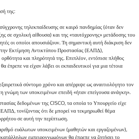
σή της:
σύγχρονης τηλεκπαίδευσης σε καιρό πανδημίας (όταν δεν
ξης σε σχολική αίθουσα) και της «ταυτόχρονης» μετάδοσης του
ητές οι οποίοι απουσιάζουν. Τη σημαντική αυτή διάκριση δεν
 στην Εκτίμηση Αντικτύπου Προστασίας (ΕΑΠΔ),
 ορθότητα και πληρότητά της. Επιπλέον, εντόπισε πλήθος
θα έπρεπε να είχαν λάβει οι εκπαιδευτικοί για μια τέτοια
ξαιρετικά σύντομο χρόνο και απέρριψε ως αναιτιολόγητο τον
 τη γνώμη των υποκειμένων επειδή «ήταν επείγουσα ανάγκη».
τασίας δεδομένων της CISCO, τα οποία το Υπουργείο είχε
 ΕΑΠΔ, τονίζοντας ότι δε μπορεί να τεκμηριωθεί θέμα
ορρήτου σε αυτή την περίπτωση.
αριθμό ευάλωτων υποκειμένων (μαθητών και εργαζομένων),
 κατάλληλων εμπειρογνωμόνων θα έπρεπε να ζητήσει το