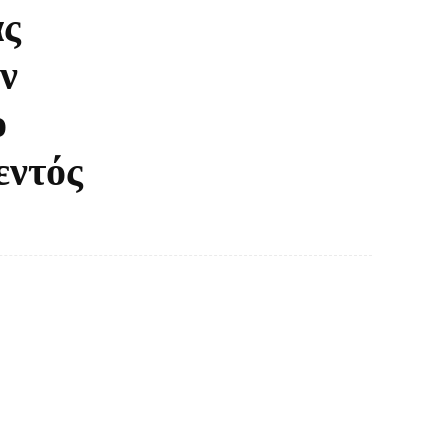
ας
ν
ο
εντός