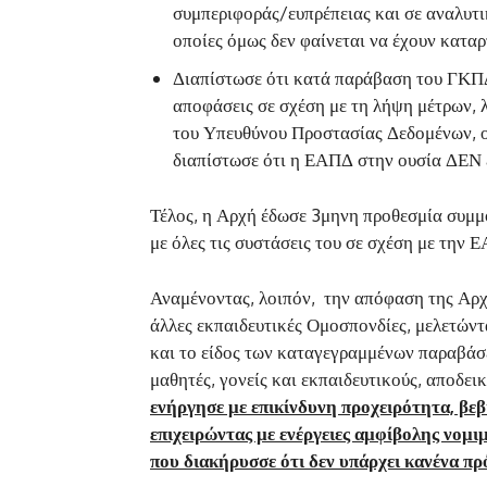
συμπεριφοράς/ευπρέπειας και σε αναλυτικ
οποίες όμως δεν φαίνεται να έχουν καταρτ
Διαπίστωσε ότι κατά παράβαση του ΓΚΠΔ
αποφάσεις σε σχέση με τη λήψη μέτρων, 
του Υπευθύνου Προστασίας Δεδομένων, ο
διαπίστωσε ότι η ΕΑΠΔ στην ουσία ΔΕΝ έ
Τέλος, η Αρχή έδωσε 3μηνη προθεσμία συμ
με όλες τις συστάσεις του σε σχέση με την 
Αναμένοντας, λοιπόν, την απόφαση της Αρχ
άλλες εκπαιδευτικές Ομοσπονδίες, μελετώντ
και το είδος των καταγεγραμμένων παραβάσ
μαθητές, γονείς και εκπαιδευτικούς, αποδει
ενήργησε με επικίνδυνη προχειρότητα, βεβ
επιχειρώντας με ενέργειες αμφίβολης νομι
που διακήρυσσε ότι δεν υπάρχει κανένα π