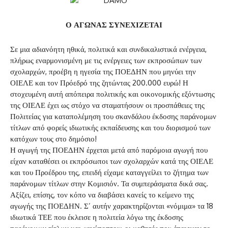
Ο ΑΓΩΝΑΣ ΣΥΝΕΧΙΖΕΤΑΙ
Σε μια αδιανόητη ηθικά, πολιτικά και συνδικαλιστικά ενέργεια,
πλήρως εναρμονισμένη με τις ενέργειες των εκπροσώπων των
σχολαρχών, προέβη η ηγεσία της ΠΟΕΔΗΝ που μηνύει την
ΟΙΕΛΕ και τον Πρόεδρό της ζητώντας 200.000 ευρώ! Η
στοχευμένη αυτή απόπειρα πολιτικής και οικονομικής εξόντωσης
της ΟΙΕΛΕ έχει ως στόχο να σταματήσουν οι προσπάθειες της
Πολιτείας για καταπολέμηση του σκανδάλου έκδοσης παράνομων
τίτλων από φορείς ιδιωτικής εκπαίδευσης και του διορισμού των
κατόχων τους στο δημόσιο!
Η αγωγή της ΠΟΕΔΗΝ έρχεται μετά από παρόμοια αγωγή που
είχαν καταθέσει οι εκπρόσωποι των σχολαρχών κατά της ΟΙΕΛΕ
και του Προέδρου της, επειδή είχαμε καταγγείλει το ζήτημα των
παράνομων τίτλων στην Κομισιόν. Τα συμπεράσματα δικά σας.
Αξίζει, επίσης, τον κόπο να διαβάσει κανείς το κείμενο της
αγωγής της ΠΟΕΔΗΝ. Σ’ αυτήν χαρακτηρίζονται «νόμιμα» τα 18
ιδιωτικά ΤΕΕ που έκλεισε η πολιτεία λόγω της έκδοσης