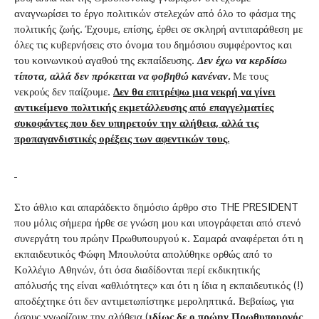
αναγνωρίσει το έργο πολιτικών στελεχών από όλο το φάσμα της
πολιτικής ζωής. Έχουμε, επίσης, έρθει σε σκληρή αντιπαράθεση με
όλες τις κυβερνήσεις στο όνομα του δημόσιου συμφέροντος και
του κοινωνικού αγαθού της εκπαίδευσης.
Δεν έχω να κερδίσω
τίποτα, αλλά δεν πρόκειται να φοβηθώ κανέναν.
Με τους
νεκρούς δεν παίζουμε.
Δεν θα επιτρέψω μια νεκρή να γίνει
αντικείμενο πολιτικής εκμετάλλευσης από επαγγελματίες
συκοφάντες που δεν υπηρετούν την αλήθεια, αλλά τις
προπαγανδιστικές ορέξεις των αφεντικών τους.
Στο άθλιο και απαράδεκτο δημόσιο άρθρο στο THE PRESIDENT
που μόλις σήμερα ήρθε σε γνώση μου και υπογράφεται από στενό
συνεργάτη του πρώην Πρωθυπουργού κ. Σαμαρά αναφέρεται ότι η
εκπαιδευτικός Φώφη Μπουλούτα απολύθηκε ορθώς από το
Κολλέγιο Αθηνών, ότι όσα διαδίδονται περί εκδικητικής
απόλυσής της είναι «αθλιότητες» και ότι η ίδια η εκπαιδευτικός (!)
αποδέχτηκε ότι δεν αντιμετωπίστηκε μεροληπτικά. Βεβαίως, για
όσους γνωρίζουν την αλήθεια (
ιδίως δε ο πρώην Πρωθυπουργός