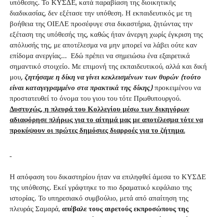
υπόθεσης. Το ΚΥΣΔΕ, κατά παραβίαση της διοικητικής
διαδικασίας, δεν εξέτασε την υπόθεση. Η εκπαιδευτικός με τη
βοήθεια της ΟΙΕΛΕ προσέφυγε στα δικαστήρια, ζητώντας την
εξέταση της υπόθεσής της, καθώς ήταν άνεργη χωρίς έγκριση της
απόλυσής της, με αποτέλεσμα να μην μπορεί να λάβει ούτε καν
επίδομα ανεργίας… Εδώ πρέπει να σημειώσω ένα εξαιρετικά
σημαντικό στοιχείο. Με επιμονή της εκπαιδευτικού, αλλά και δική
μου
, ζητήσαμε η δίκη να γίνει κεκλεισμένων των θυρών (τούτο
είναι καταγεγραμμένο στα πρακτικά της δίκης)
προκειμένου να
προστατευθεί το όνομα του γιου του τότε Πρωθυπουργού.
Δυστυχώς, η πλευρά του Κολλεγίου μέσω των δικηγόρων
αδιαφόρησε πλήρως για το αίτημά μας με αποτέλεσμα τότε να
προκύψουν οι πρώτες δημόσιες διαρροές για το ζήτημα.
Η απόφαση του δικαστηρίου ήταν να επιληφθεί άμεσα το ΚΥΣΔΕ
της υπόθεσης. Εκεί γράφτηκε το πιο δραματικό κεφάλαιο της
ιστορίας. Το υπηρεσιακό συμβούλιο, μετά από απαίτηση της
πλευράς Σαμαρά,
απέβαλε τους αιρετούς εκπροσώπους της