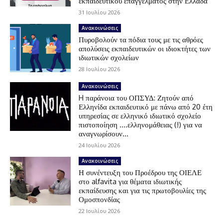
εκπαιδευτικού επαγγέλματος στην Ελλάδα
31 Ιουλίου 2026
Ανακοινώσεις
Πυροβολούν τα πόδια τους με τις αθρόες
απολύσεις εκπαιδευτικών οι ιδιοκτήτες των
ιδιωτικών σχολείων
28 Ιουλίου 2026
Ανακοινώσεις
H παράνοια του ΟΠΣΥΔ: Ζητούν από
Ελληνίδα εκπαιδευτικό με πάνω από 20 έτη
υπηρεσίας σε ελληνικό ιδιωτικό σχολείο
πιστοποίηση ….ελληνομάθειας (!) για να
αναγνωρίσουν...
24 Ιουλίου 2026
Ανακοινώσεις
Η συνέντευξη του Προέδρου της ΟΙΕΛΕ
στο alfavita για θέματα ιδιωτικής
εκπαίδευσης και για τις πρωτοβουλίες της
Ομοσπονδίας
22 Ιουλίου 2026