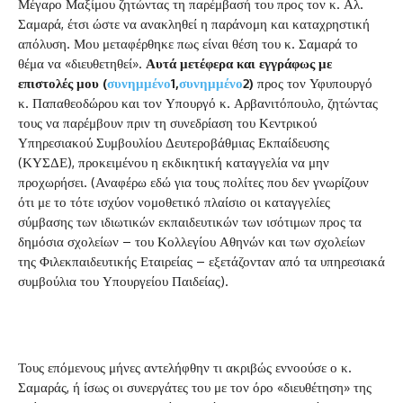
Μέγαρο Μαξίμου ζητώντας τη παρέμβασή του προς τον κ. Αλ.
Σαμαρά, έτσι ώστε να ανακληθεί η παράνομη και καταχρηστική
απόλυση. Μου μεταφέρθηκε πως είναι θέση του κ. Σαμαρά το
θέμα να «διευθετηθεί».
Αυτά μετέφερα και εγγράφως με
επιστολές μου (
συνημμένο
1,
συνημμένο
2)
προς τον Υφυπουργό
κ. Παπαθεοδώρου και τον Υπουργό κ. Αρβανιτόπουλο, ζητώντας
τους να παρέμβουν πριν τη συνεδρίαση του Κεντρικού
Υπηρεσιακού Συμβουλίου Δευτεροβάθμιας Εκπαίδευσης
(ΚΥΣΔΕ), προκειμένου η εκδικητική καταγγελία να μην
προχωρήσει. (Αναφέρω εδώ για τους πολίτες που δεν γνωρίζουν
ότι με το τότε ισχύον νομοθετικό πλαίσιο οι καταγγελίες
σύμβασης των ιδιωτικών εκπαιδευτικών των ισότιμων προς τα
δημόσια σχολείων – του Κολλεγίου Αθηνών και των σχολείων
της Φιλεκπαιδευτικής Εταιρείας – εξετάζονταν από τα υπηρεσιακά
συμβούλια του Υπουργείου Παιδείας).
Τους επόμενους μήνες αντελήφθην τι ακριβώς εννοούσε ο κ.
Σαμαράς, ή ίσως οι συνεργάτες του με τον όρο «διευθέτηση» της