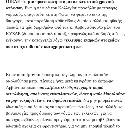
ΟΙΕΛΕ σε μια πρωτοφανή στα μεταπολιτευτικά χρονικά
απόφαση.
Ενώ η πλευρά του Κολλεγίου προσήλθε με τέσσερις
νομικούς, απαγορεύτηκε στη Φώφη να φέρει το δικό της
δικηγόρο, κατά παραβίαση κάθε είδους δικαίου, αλλά και ηθικής.
Τελικά, τα τρία διορισμένα από τον κ. Αρβανιτόπουλο μέλη του
ΚΥΣΔΕ (δημόσιοι εκπαιδευτικοί), προφανώς υπό σοβαρές πιέσεις,
ενέκριναν την καταγγελία λόγω «
έλλειψης επαρκών στοιχείων
που στοιχειοθετούν καταχρηστικότητα
».
Κι αν αυτό ήταν το διοικητικό «έγκλημα», το «πολιτικό»
ακολούθησε μετά. Λίγους μήνες μετά υπεγράφη το έκτρωμα
Αρβανιτόπουλου
που επέβαλε ελεύθερες, χωρίς καμιά
αιτιολόγηση, απολύσεις εκπαιδευτικών, ώστε η κάθε Μπουλούτα
να μην τολμήσει ξανά να σηκώσει κεφάλι.
Να μην μπορεί κανείς
ιδιωτικός εκπαιδευτικός να παρακούσει εντολές για να αλλάξουν
βαθμολογίες προς όφελος των γόνων των εκλεκτών, για να
παραχαραχθούν ωρολόγια προγράμματα και να μεταβληθούν τα
ιδιωτικά σχολεία σε φροντιστήρια, για να μην τηρηθεί τελικά το