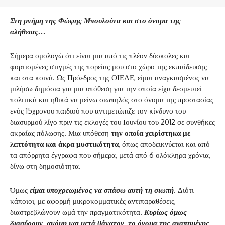
Στη μνήμη της Φώφης Μπουλούτα και στο όνομα της
αλήθειας…
Σήμερα ομολογώ ότι είναι μια από τις πλέον δύσκολες και
φορτισμένες στιγμές της πορείας μου στο χώρο της εκπαίδευσης
και στα κοινά. Ως Πρόεδρος της ΟΙΕΛΕ, είμαι αναγκασμένος να
μιλήσω δημόσια για μια υπόθεση για την οποία είχα δεσμευτεί
πολιτικά και ηθικά να μείνω σιωπηλός στο όνομα της προστασίας
ενός 15χρονου παιδιού που αντιμετώπιζε τον κίνδυνο του
διασυρμού λίγο πριν τις εκλογές του Ιουνίου του 2012 σε συνθήκες
ακραίας πόλωσης. Μια υπόθεση
την οποία χειρίστηκα με
λεπτότητα και άκρα μυστικότητα
, όπως αποδεικνύεται και από
τα απόρρητα έγγραφα που σήμερα, μετά από 6 ολόκληρα χρόνια,
δίνω στη δημοσιότητα.
Όμως
είμαι υποχρεωμένος να σπάσω αυτή τη σιωπή
. Διότι
κάποιοι, με αφορμή μικροκομματικές αντιπαραθέσεις,
διαστρεβλώνουν ωμά την πραγματικότητα.
Κυρίως όμως
διασύρουν, ακόμη και μετά θάνατον, το όνομα της αγαπημένης