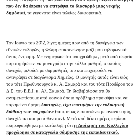
που δεν θα έπρεπε να επιτρέψει το διασυρμό μιας νεκρής
δημόσια
), τα γεγονότα είναι τελείως διαφορετικά.
Τον Ιούνιο του 2012, λίγες ημέρες πριν από τη διενέργεια των
εθνικών εκλογών, η Φώφη επικοινώνησε μαζί μου τηλεφωνικά
όντας έντρομη. Με ενημέρωσε ότι υποχρεώθηκε, μετά από σωρεία
παρατηρήσεων, να μονογράψει την κόλλα μαθητή, ο οποίος
συνεχώς μιλούσε με συμμαθητές του και επιχειρούσε να
αντιγράψει σε διαγώνισμα Χημείας. Ο μαθητής αυτός είναι υιός
του τότε Πρωθυπουργού κ. Α. Σαμαρά και του τότε Προέδρου του
Δ.Σ. του Ε.Ε.Ι. κ. Αλ. Σαμαρά. Τη διαβεβαίωσα ότι θα
αντιμετωπίσουμε από κοινού όποιο πρόβλημα προκύψει και να
παραμείνει ήρεμη.
Δυστυχώς, είχα υποτιμήσει την εκδικητική
διάθεση των «ισχυρών»
(που, όπως διαπιστώνω με αγανάκτηση,
συνεχίζεται και μετά θάνατον). Μετά από δέκα ημέρες περίπου
πληροφορήθηκα με κατάπληξη ότι
η Διοίκηση του Κολλεγίου
προχώρησε σε καταγγελία σύμβασης της εκπαιδευτικού.