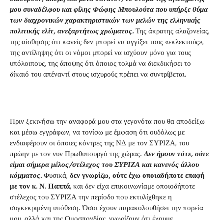
μου συναδέλφου και φίλης Φώφης Μπουλούτα που υπήρξε θύμα
των διαχρονικών χαρακτηριστικών των μελών της ελληνικής
πολιτικής ελίτ, ανεξαρτήτως χρώματος.
Της άκρατης αλαζονείας,
της αίσθησης ότι κανείς δεν μπορεί να αγγίξει τους «εκλεκτούς»,
της αντίληψης ότι οι νόμοι μπορεί να ισχύουν μόνο για τους
υπόλοιπους, της άποψης ότι όποιος τολμά να διεκδικήσει το
δίκαιό του απέναντί στους ισχυρούς πρέπει να συντρίβεται.
Πριν ξεκινήσω την αναφορά μου στα γεγονότα που θα αποδείξω
και μέσω εγγράφων, να τονίσω με έμφαση ότι ουδόλως με
ενδιαφέρουν οι όποιες κόντρες της ΝΔ με τον ΣΥΡΙΖΑ, του
πρώην με τον νυν Πρωθυπουργό της χώρας.
Δεν ήμουν τότε, ούτε
είμαι σήμερα μέλος/στέλεχος του ΣΥΡΙΖΑ και κανενός άλλου
κόμματος.
Φυσικά,
δεν γνωρίζω, ούτε έχω οποιαδήποτε επαφή
με τον κ. Ν. Παππά
, και δεν είχα επικοινωνίαμε οποιοδήποτε
στέλεχος του ΣΥΡΙΖΑ την περίοδο που εκτυλίχθηκε η
συγκεκριμένη υπόθεση. Όσοι έχουν παρακολουθήσει την πορεία
μου, αλλά και της Ομοσπονδίας, γνωρίζουν ότι έχουμε