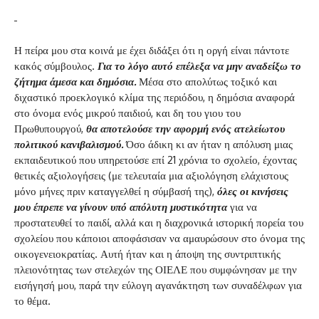
Η πείρα μου στα κοινά με έχει διδάξει ότι η οργή είναι πάντοτε
κακός σύμβουλος.
Για το λόγο αυτό επέλεξα να μην αναδείξω το
ζήτημα άμεσα και δημόσια.
Μέσα στο απολύτως τοξικό και
διχαστικό προεκλογικό κλίμα της περιόδου, η δημόσια αναφορά
στο όνομα ενός μικρού παιδιού, και δη του γιου του
Πρωθυπουργού,
θα αποτελούσε την αφορμή ενός ατελείωτου
πολιτικού κανιβαλισμού.
Όσο άδικη κι αν ήταν η απόλυση μιας
εκπαιδευτικού που υπηρετούσε επί 21 χρόνια το σχολείο, έχοντας
θετικές αξιολογήσεις (με τελευταία μια αξιολόγηση ελάχιστους
μόνο μήνες πριν καταγγελθεί η σύμβασή της),
όλες οι κινήσεις
μου έπρεπε να γίνουν υπό απόλυτη μυστικότητα
για να
προστατευθεί το παιδί, αλλά και η διαχρονικά ιστορική πορεία του
σχολείου που κάποιοι αποφάσισαν να αμαυρώσουν στο όνομα της
οικογενειοκρατίας. Αυτή ήταν και η άποψη της συντριπτικής
πλειονότητας των στελεχών της ΟΙΕΛΕ που συμφώνησαν με την
εισήγησή μου, παρά την εύλογη αγανάκτηση των συναδέλφων για
το θέμα.