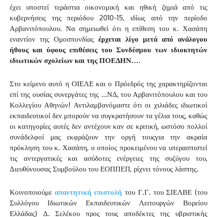
έχει υποστεί τεράστια οικονομική και ηθική ζημιά από τις
κυβερνήσεις της περιόδου 2010-15, ιδίως από την περίοδο
Αρβανιτόπουλου. Να σημειωθεί ότι η επίθεση του κ. Χασάπη
εναντίον της Ομοσπονδίας
έρχεται λίγο μετά από ανάλογου
ήθους και ύφους επιθέσεις του Συνδέσμου των ιδιοκτητών
ιδιωτικών σχολείων και της ΠΟΕΔΗΝ….
Στο κείμενο αυτό η ΟΙΕΛΕ και ο Πρόεδρός της χαρακτηρίζονται
επί της ουσίας συνεργάτες της …ΝΔ, του Αρβανιτόπουλου και του
Κολλεγίου Αθηνών! Αντιλαμβανόμαστε ότι οι χιλιάδες ιδιωτικοί
εκπαιδευτικοί δεν μπορούν να συγκρατήσουν τα γέλια τους, καθώς
οι κατηγορίες αυτές δεν αντέχουν καν σε κριτική, ωστόσο πολλοί
συνάδελφοί μας εκφράζουν την οργή τουςγια την ακραία
πρόκληση του κ. Χασάπη, ο οποίος προκειμένου να υπερασπιστεί
τις αντεργατικές και ασύδοτες ενέργειες της συζύγου του,
Διευθύνουσας Συμβούλου του ΕΟΠΠΕΠ, ρίχνει τόνους λάσπης.
Κοινοποιούμε
απαντητική επιστολή
του Γ.Γ. του ΣΙΕΛΒΕ (του
Συλλόγου Ιδιωτικών Εκπαιδευτικών Λειτουργών Βορείου
Ελλάδας) Δ. Σελέκου προς τους αποδέκτες της υβριστικής