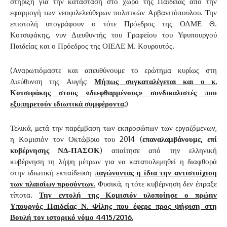
στήριξη για την κατάσταση στο χώρο της Παιδείας από την
εφαρμογή των νεοφιλελεύθερων πολιτικών Αρβανιτόπουλου. Την
επιστολή υπογράφουν ο τότε Πρόεδρος της ΟΛΜΕ Θ.
Κοτσιφάκης, νυν Διευθυντής του Γραφείου του Υφυπουργού
Παιδείας και ο Πρόεδρος της ΟΙΕΛΕ Μ. Κουρουτός.
(Αναρωτιόμαστε και απευθύνουμε το ερώτημα κυρίως στη
Διεύθυνση της Αυγής:
Μήπως συγκαταλέγεται και ο κ.
Κοτσιφάκης στους «διεφθαρμένους» συνδικαλιστές που
εξυπηρετούν ιδιωτικά συμφέροντα;
)
Τελικά, μετά την παρέμβαση των εκπροσώπων των εργαζόμενων,
η Κομισιόν τον Οκτώβριο του 2014 (
επαναλαμβάνουμε, επί
κυβέρνησης ΝΔ-ΠΑΣΟΚ
) απαίτησε από την ελληνική
κυβέρνηση τη λήψη μέτρων για να καταπολεμηθεί η διαφθορά
στην ιδιωτική εκπαίδευση
παγώνοντας η ίδια την αντιστοίχιση
των πλαισίων προσόντων.
Φυσικά, η τότε κυβέρνηση δεν έπραξε
τίποτα.
Την εντολή της Κομισιόν υλοποίησε ο πρώην
Υπουργός Παιδείας Ν. Φίλης που έφερε προς ψήφιση στη
Βουλή τον ιστορικό νόμο 4415/2016.