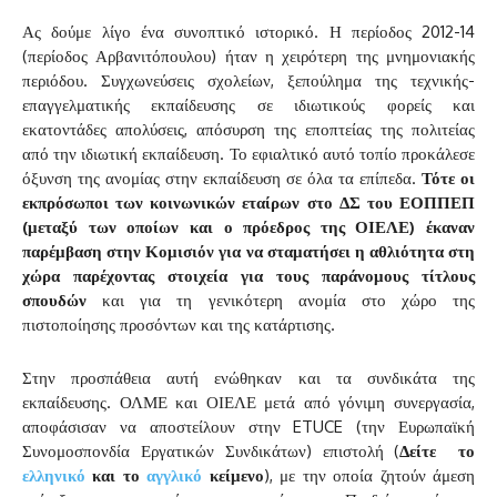
Ας δούμε λίγο ένα συνοπτικό ιστορικό. Η περίοδος 2012-14
(περίοδος Αρβανιτόπουλου) ήταν η χειρότερη της μνημονιακής
περιόδου. Συγχωνεύσεις σχολείων, ξεπούλημα της τεχνικής-
επαγγελματικής εκπαίδευσης σε ιδιωτικούς φορείς και
εκατοντάδες απολύσεις, απόσυρση της εποπτείας της πολιτείας
από την ιδιωτική εκπαίδευση. Το εφιαλτικό αυτό τοπίο προκάλεσε
όξυνση της ανομίας στην εκπαίδευση σε όλα τα επίπεδα.
Τότε οι
εκπρόσωποι των κοινωνικών εταίρων στο ΔΣ του ΕΟΠΠΕΠ
(μεταξύ των οποίων και ο πρόεδρος της ΟΙΕΛΕ) έκαναν
παρέμβαση στην Κομισιόν για να σταματήσει η αθλιότητα στη
χώρα παρέχοντας στοιχεία για τους παράνομους τίτλους
σπουδών
και για τη γενικότερη ανομία στο χώρο της
πιστοποίησης προσόντων και της κατάρτισης.
Στην προσπάθεια αυτή ενώθηκαν και τα συνδικάτα της
εκπαίδευσης. ΟΛΜΕ και ΟΙΕΛΕ μετά από γόνιμη συνεργασία,
αποφάσισαν να αποστείλουν στην ETUCE (την Ευρωπαϊκή
Συνομοσπονδία Εργατικών Συνδικάτων) επιστολή (
Δείτε
το
ελληνικό
και το
αγγλικό
κείμενο
), με την οποία ζητούν άμεση