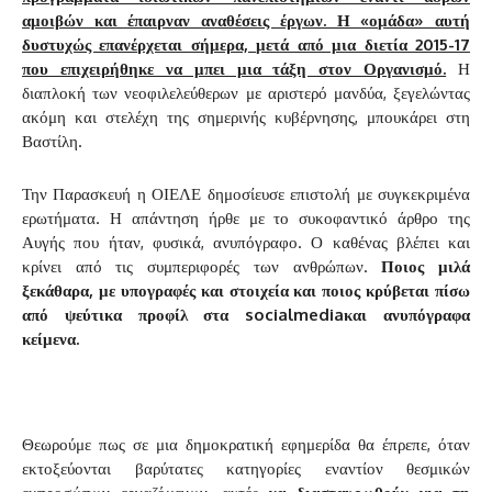
αμοιβών και έπαιρναν αναθέσεις έργων. Η «ομάδα» αυτή
δυστυχώς επανέρχεται σήμερα, μετά από μια διετία 2015-17
που επιχειρήθηκε να μπει μια τάξη στον Οργανισμό.
Η
διαπλοκή των νεοφιλελεύθερων με αριστερό μανδύα, ξεγελώντας
ακόμη και στελέχη της σημερινής κυβέρνησης, μπουκάρει στη
Βαστίλη.
Την Παρασκευή η ΟΙΕΛΕ δημοσίευσε επιστολή με συγκεκριμένα
ερωτήματα. Η απάντηση ήρθε με το συκοφαντικό άρθρο της
Αυγής που ήταν, φυσικά, ανυπόγραφο. Ο καθένας βλέπει και
κρίνει από τις συμπεριφορές των ανθρώπων.
Ποιος μιλά
ξεκάθαρα, με υπογραφές και στοιχεία και ποιος κρύβεται πίσω
από ψεύτικα προφίλ στα
socialmedia
και ανυπόγραφα
κείμενα.
Θεωρούμε πως σε μια δημοκρατική εφημερίδα θα έπρεπε, όταν
εκτοξεύονται βαρύτατες κατηγορίες εναντίον θεσμικών