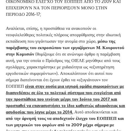
ΟΙΚΟΝΟΜΙΚΟ ΕΛΕΓΧΟ ΤΟΥ ΕΟΠΠΕΠ ΑΠΟ ΤΟ 2009 ΚΑΙ
ΕΠΙΧΕΙΡΟΥΝ ΝΑ ΤΟΝ ΠΕΡΙΟΡΙΣΟΥΝ ΜΟΝΟ ΣΤΗΝ
ΠΕΡΙΟΔΟ 2016-17;
Αναλύεται, επίσης, η προσπάθεια να ανακοπούν οι
νεοφιλελεύθερες πολιτικές πλήρους απορρύθμισης στην ιδιωτική
εκπαίδευση που γιγάντωσαν την ανομία στο χώρο,
μέσω της
παρέμβασης του εκπροσώπου των εργαζόμενων Μ. Κουρουτού
στην Κομισιόν
(θυμίζουμε ότι σε ανώνυμο άρθρο η παρέμβαση
αυτή, για την οποία ο Πρόεδρος της ΟΙΕΛΕ μηνύθηκε από τους
σχολάρχες, χαρακτηρίστηκε με χυδαιότητα ως «εξυπηρέτηση
εργοδοτικών συμφερόντων»). Αποκαλύπτουν ότι αυτοί που
σήμερα διατείνονται ότι έχουν έρθει να «εξυγιάνουν» τον
ΕΟΠΠΕΠ
είναι στην ουσία μια ισχυρή ομάδα συμφερόντων με
διασυνδέσεις σε όλο το πολιτικό σύστημα που ενοχλείται από
την προσπάθεια που γινόταν μέχρι τον Ιούνιο του 2017 και
προσπαθεί να επανασυστήσει το ίδιο καθεστώς αδιαφάνειας και
ασυδοσίας που ίσχυε μέχρι το 2014.
Αυτό αποδεικνύεται και
από την άρνησή τους να αποδεχτούν έλεγχο του ΕΟΠΠΕΠ και
των μητρικών του φορέων από το 2009 μέχρι σήμερα με