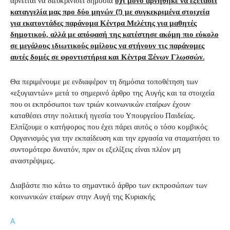
αρνείται να διευκρινίσει δημόσια
όχι μόνο αρνήθηκε να εξετάσει
καταγγελία μας προ δύο μηνών (!) με συγκεκριμένα στοιχεία
για εκατοντάδες παράνομα Κέντρα Μελέτης για μαθητές
δημοτικού, αλλά με απόφασή της κατέστησε ακόμη πιο εύκολο
σε μεγάλους ιδιωτικούς ομίλους να στήνουν τις παράνομες
αυτές δομές σε φροντιστήρια και Κέντρα Ξένων Γλωσσών.
Θα περιμένουμε με ενδιαφέρον τη δημόσια τοποθέτηση των
«εξυγιαντών» μετά το σημερινό άρθρο της Αυγής και τα στοιχεία
που οι εκπρόσωποι των τριών κοινωνικών εταίρων έχουν
καταθέσει στην πολιτική ηγεσία του Υπουργείου Παιδείας.
Ελπίζουμε ο κατήφορος που έχει πάρει αυτός ο τόσο κομβικός
Οργανισμός για την εκπαίδευση και την εργασία να σταματήσει το
συντομότερο δυνατόν, πριν οι εξελίξεις είναι πλέον μη
αναστρέψιμες.
Διαβάστε πιο κάτω το σημαντικό άρθρο των εκπροσώπων των
κοινωνικών εταίρων στην Αυγή της Κυριακής
A