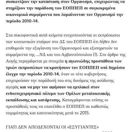
συσκοτίζουν την κατάσταση στον Οργανισμό, επιχειρώντας να
στηρίξουν την παράδοση του ΕΟΠΠΕΠ σε συγκεκριμένα
οικονομικά συμφέροντα που λυμαίνονταν τον Οργανισμό την
περίοδο 2010-14.
Στα συκοφαντικά αυτά κείμενα ενοχοποιούνται οι εκπρόσωποι
των κοινωνικών εταίρων στο ΔΣ του ΕΟΠΠΕΠ ότι δήθεν δεν
επιθυμούν την εξυγίανση του Οργανισμού και εξυπηρετούν τα
συμφέροντα της …ΝΔ και του Αρβανιτόπουλου (!). Στο άρθρο της
Αυγής περιγράφεται με στοιχεία
η αγωνιώδης προσπάθεια των
τριών εκπροσώπων να κρατήσουν τον ΕΟΠΠΕΠ υπό δημόσιο
έλεγχο την περίοδο 2010-14
, όταν οι τότε κυβερνήσεις
επιχειρούσαν την παράδοσή του στις δυνάμεις της ασύδοτης
αγοράς
και να μην τον αφήσουν να εμπλακεί στον
ενδοεπιχειρησιακό πόλεμο των Ομίλων μεταλυκειακής
εκπαίδευσης και κατάρτισης
. Καταγράφονται επίσης οι
προσπάθειές τους να επανέλθει ο ΕΟΠΠΕΠ σε καθεστώς
νομιμότητας και κανονικότητας μετά το 2015.
ΓΙΑΤΙ ΔΕΝ ΑΠΟΔΕΧΟΝΤΑΙ ΟΙ «ΕΞΥΓΙΑΝΤΕΣ»