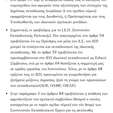
νομοσχεδίου που αφορούν στην αξιολόγηση των στελεχών της
δημόσιας εκπαίδευσης (κεφάλαιο Δ του σχεδίου νόμου)
εφαρμόζονται για τους Διευθυντές, ή Προϊσταμένους και τους
Υποδιευθυντές των ιδιωτικών σχολικών μονάδων.
Σημαντικές οι προβλέψεις για το Ι.Ε.Π. (Ινστιτούτο
Εκπαιδευτικής Πολιτικής). Πιο συγκεκριμένα, στο άρθρο 54
προβλέπεται ότι ως Πρόεδρος και μέλη του Δ.Σ. του ΙΕΠ
μπορεί να επιλέγονται και εκπαιδευτικοί της ιδιωτικής
εκπαίδευσης. Με το άρθρο 59 προβλέπεται ότι
προσλαμβάνονται στο ΙΕΠ ιδιωτικοί εκπαιδευτικοί ως Ειδικοί
Σύμβουλοι, ενώ με το άρθρο 64 θεσπίζεται η συμμετοχή μας
σε ομάδες εργασίας του Ινστιτούτου. Τέλος, με το άρθρο 68
ορίζεται πως το ΙΕΠ, προκειμένου να γνωμοδοτήσει για
ζητήματα μείζονος σημασίας, ζητά τη γνώμη των οργανώσεων
των εκπαιδευτικών(ΔΟΕ, ΟΛΜΕ, ΟΙΕΛΕ).
Στην παράγραφο 3 του άρθρου 84 προβλέπεται η ανάθεση των
αρμοδιοτήτων του σχολικού συμβούλου (θεσμού ο οποίος
καταργείται με το παρόν σχέδιο νόμου) στο νέο θεσμό των
Συντονιστών Εκπαιδευτικού Έργου για τις ακόλουθες