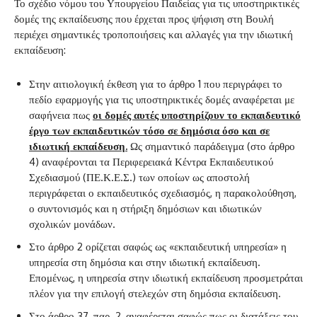
Το σχέδιο νόμου του Υπουργείου Παιδείας για τις υποστηρικτικές
δομές της εκπαίδευσης που έρχεται προς ψήφιση στη Βουλή
περιέχει σημαντικές τροποποιήσεις και αλλαγές για την ιδιωτική
εκπαίδευση:
Στην αιτιολογική έκθεση για το άρθρο 1 που περιγράφει το
πεδίο εφαρμογής για τις υποστηρικτικές δομές αναφέρεται με
σαφήνεια πως
οι δομές αυτές υποστηρίζουν το εκπαιδευτικό
έργο των εκπαιδευτικών τόσο σε δημόσια όσο και σε
ιδιωτική εκπαίδευση.
Ως σημαντικό παράδειγμα (στο άρθρο
4) αναφέρονται τα Περιφερειακά Κέντρα Εκπαιδευτικού
Σχεδιασμού (ΠΕ.Κ.Ε.Σ.) των οποίων ως αποστολή
περιγράφεται ο εκπαιδευτικός σχεδιασμός, η παρακολούθηση,
ο συντονισμός και η στήριξη δημόσιων και ιδιωτικών
σχολικών μονάδων.
Στο άρθρο 2 ορίζεται σαφώς ως «εκπαιδευτική υπηρεσία» η
υπηρεσία στη δημόσια και στην ιδιωτική εκπαίδευση.
Επομένως, η υπηρεσία στην ιδιωτική εκπαίδευση προσμετράται
πλέον για την επιλογή στελεχών στη δημόσια εκπαίδευση.
Στο άρθρο 37, παρ. 2, αναφέρεται σαφώς πως οι διατάξεις του