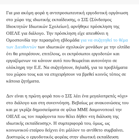
Για μια ακόμη φορά η αντιπροσωπευτική εργοδοτική οργάνωση
στο χώρο της ιδιωτικής εκπαίδευσης, ο ΣΙΣ (Σύνδεσμος
Ιδιοκτητών Ιδιωτικών Σχολείων), αρνήθηκε πρόσκληση της
ΟΙΕΛΕ για διάλογο. Την πρόσκληση είχε απευθύνει η
Ομοσπονδία την περασμένη εβδομάδα
για να συζητηθεί το θέμα
των Διευθυντών
των ιδιωτικών σχολικών μονάδων με την ελπίδα
ότι θα μπορέσουν, επιτέλους, οι εκπρόσωποι εργοδοτών και
εργαζόμενων να κάνουν αυτό που θεωρείται αυτονόητο σε
ολόκληρη την Ε.Ε. Να συζητήσουν, δηλαδή, για τα προβλήματα
του χώρου τους και να επιχειρήσουν να βρεθεί κοινός τόπος σε
κάποια ζητήματα.
Δεν είναι η πρώτη φορά που ο ΣΙΣ λέει ένα μεγαλοπρεπές «όχι»
στο διάλογο και στη συνεννόηση. Βεβαίως με ανακοινώσεις του
και με γκρίζα δημοσιεύματα σε φίλια ΜΜΕ δαιμονοποιεί την
ΟΙΕΛΕ ως τον παράγοντα που θέλει δήθεν «τη διάλυση της
ιδιωτικής εκπαίδευσης». Η συμπεριφορά του, όμως, ως
κοινωνικού εταίρου δείχνει ότι μάλλον το αντίθετο συμβαίνει.
Δυστυχώς ο εργοδοτικός φορέας στην ιδιωτική εκπαίδευση