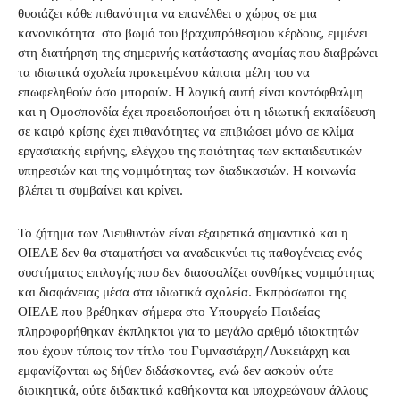
θυσιάζει κάθε πιθανότητα να επανέλθει ο χώρος σε μια
κανονικότητα στο βωμό του βραχυπρόθεσμου κέρδους, εμμένει
στη διατήρηση της σημερινής κατάστασης ανομίας που διαβρώνει
τα ιδιωτικά σχολεία προκειμένου κάποια μέλη του να
επωφεληθούν όσο μπορούν. Η λογική αυτή είναι κοντόφθαλμη
και η Ομοσπονδία έχει προειδοποιήσει ότι η ιδιωτική εκπαίδευση
σε καιρό κρίσης έχει πιθανότητες να επιβιώσει μόνο σε κλίμα
εργασιακής ειρήνης, ελέγχου της ποιότητας των εκπαιδευτικών
υπηρεσιών και της νομιμότητας των διαδικασιών. Η κοινωνία
βλέπει τι συμβαίνει και κρίνει.
Το ζήτημα των Διευθυντών είναι εξαιρετικά σημαντικό και η
ΟΙΕΛΕ δεν θα σταματήσει να αναδεικνύει τις παθογένειες ενός
συστήματος επιλογής που δεν διασφαλίζει συνθήκες νομιμότητας
και διαφάνειας μέσα στα ιδιωτικά σχολεία. Εκπρόσωποι της
ΟΙΕΛΕ που βρέθηκαν σήμερα στο Υπουργείο Παιδείας
πληροφορήθηκαν έκπληκτοι για το μεγάλο αριθμό ιδιοκτητών
που έχουν τύποις τον τίτλο του Γυμνασιάρχη/Λυκειάρχη και
εμφανίζονται ως δήθεν διδάσκοντες, ενώ δεν ασκούν ούτε
διοικητικά, ούτε διδακτικά καθήκοντα και υποχρεώνουν άλλους