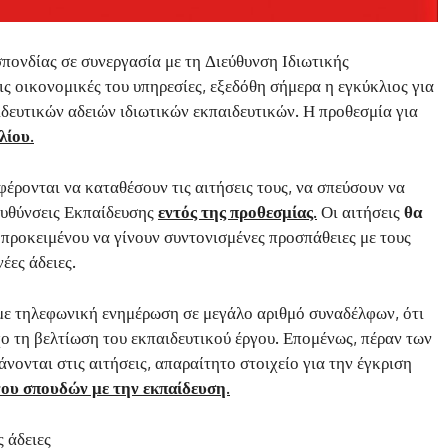
πονδίας σε συνεργασία με τη Διεύθυνση Ιδιωτικής
ς οικονομικές του υπηρεσίες, εξεδόθη σήμερα η εγκύκλιος για
ευτικών αδειών ιδιωτικών εκπαιδευτικών. Η προθεσμία για
λίου.
έρονται να καταθέσουν τις αιτήσεις τους, να σπεύσουν να
ευθύνσεις Εκπαίδευσης
εντός της προθεσμίας.
Οι αιτήσεις
θα
, προκειμένου να γίνουν συντονισμένες προσπάθειες με τους
έες άδειες.
 με τηλεφωνική ενημέρωση σε μεγάλο αριθμό συναδέλφων, ότι
χο τη βελτίωση του εκπαιδευτικού έργου. Επομένως, πέραν των
νονται στις αιτήσεις, απαραίτητο στοιχείο για την έγκριση
νου σπουδών με την εκπαίδευση.
ς άδειες