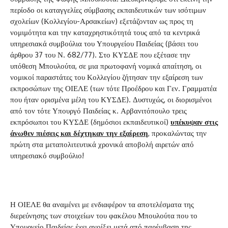
περίοδο οι καταγγελίες σύμβασης εκπαιδευτικών των ισότιμων
σχολείων (Κολλεγίου-Αρσακείων) εξετάζονταν ως προς τη
νομιμότητα και την καταχρηστικότητά τους από τα κεντρικά
υπηρεσιακά συμβούλια του Υπουργείου Παιδείας (βάσει του
άρθρου 37 του Ν. 682/77). Στο ΚΥΣΔΕ που εξέτασε την
υπόθεση Μπουλούτα, σε μια πρωτοφανή νομικά απαίτηση, οι
νομικοί παραστάτες του Κολλεγίου ζήτησαν την εξαίρεση των
εκπροσώπων της ΟΙΕΛΕ (των τότε Προέδρου και Γεν. Γραμματέα
που ήταν ορισμένα μέλη του ΚΥΣΔΕ). Δυστυχώς, οι διορισμένοι
από τον τότε Υπουργό Παιδείας κ. Αρβανιτόπουλο τρεις
εκπρόσωποι του ΚΥΣΔΕ (δημόσιοι εκπαιδευτικοί)
υπέκυψαν στις
άνωθεν πιέσεις και δέχτηκαν την εξαίρεση
, προκαλώντας την
πρώτη στα μεταπολιτευτικά χρονικά αποβολή αιρετών από
υπηρεσιακό συμβούλιο!
Η ΟΙΕΛΕ θα αναμένει με ενδιαφέρον τα αποτελέσματα της
διερεύνησης των στοιχείων του φακέλου Μπουλούτα που το
Υπουργείο Παιδείας έχει ανοίξει μετά από παρέμβαση της