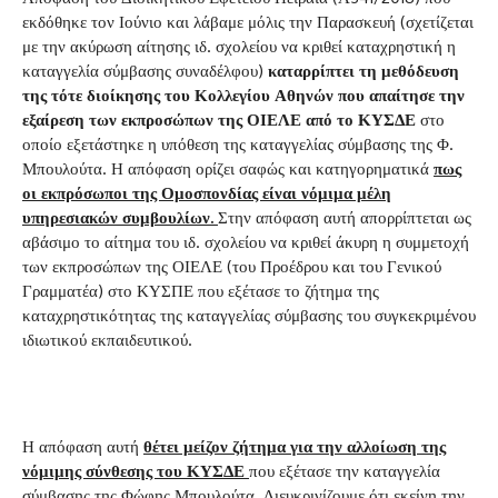
εκδόθηκε τον Ιούνιο και λάβαμε μόλις την Παρασκευή (σχετίζεται
με την ακύρωση αίτησης ιδ. σχολείου να κριθεί καταχρηστική η
καταγγελία σύμβασης συναδέλφου)
καταρρίπτει τη μεθόδευση
της τότε διοίκησης του Κολλεγίου Αθηνών που απαίτησε την
εξαίρεση των εκπροσώπων της ΟΙΕΛΕ από το ΚΥΣΔΕ
στο
οποίο εξετάστηκε η υπόθεση της καταγγελίας σύμβασης της Φ.
Μπουλούτα. Η απόφαση ορίζει σαφώς και κατηγορηματικά
πως
οι εκπρόσωποι της Ομοσπονδίας είναι νόμιμα μέλη
υπηρεσιακών συμβουλίων.
Στην απόφαση αυτή απορρίπτεται ως
αβάσιμο το αίτημα του ιδ. σχολείου να κριθεί άκυρη η συμμετοχή
των εκπροσώπων της ΟΙΕΛΕ (του Προέδρου και του Γενικού
Γραμματέα) στο ΚΥΣΠΕ που εξέτασε το ζήτημα της
καταχρηστικότητας της καταγγελίας σύμβασης του συγκεκριμένου
ιδιωτικού εκπαιδευτικού.
Η απόφαση αυτή
θέτει μείζον ζήτημα για την αλλοίωση της
νόμιμης σύνθεσης του ΚΥΣΔΕ
που εξέτασε την καταγγελία
σύμβασης της Φώφης Μπουλούτα. Διευκρινίζουμε ότι εκείνη την