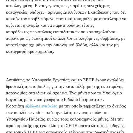
αιτιολογημένη. Είναι γεγονός πως, παρά τις συνεχείς μας
καταγγελίες, υπάρχει, , αριθμός Διευθύνσεων Εκπαίδευσης που δεν
ασκούν τον προβλεπόμενο εποπτικό τους ρόλο, με αποτέλεσμα να
οξύνεται η ανομία και να παρατηρούνται τέτοιες
απαράδεκτες περιπτώσεις εκπαιδευτικών που απασχολούνται
παράνομα ως διοικητικοί υπάλληλοι με ολιγόμηνες συμβάσεις, με
αποτέλεσμα όχι μόνο την οικονομική βλάβη, αλλά και την μη
καταγραφή προϋπηρεσίας.
Αντιθέτως, το Υπουργείο Εργασίας και το ΣΕΠΕ έχουν αναλάβει
δραστικές πρωτοβουλίες για την καταπολέμηση της εκτεταμένης
παρανομίας στα ιδιωτικά σχολεία. Ένα μήνα πριν το Υπουργείο
Εργασίας με την υπογραφή του Ειδικού Γραμματέα κ.
Κορφιάτη
εξέδωσε εγκύκλιο
με την οποία τερματίζεται το όνειδος
των απολύσεων πίσω από την πλάτη των υπηρεσιών του
Υπουργείου Παιδείας, κυρίως τους καλοκαιρινούς μήνες. Με την
αφορμή αυτής της εγκυκλίου, το ΣΕΠΕ απέστειλε σαφείς οδηγίες
στα τοπικά ΤΕΕΣ για σαρωτικούς ελέγχους στα ιδιωτικά σχολεία,