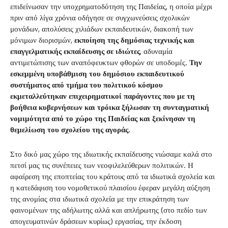
επιδείνωσαν την υποχρηματοδότηση της Παιδείας, η οποία μέχρι
πριν από λίγα χρόνια οδήγησε σε συγχωνεύσεις σχολικών
μονάδων, απολύσεις χιλιάδων εκπαιδευτικών, διακοπή των
μόνιμων διορισμών,
εκποίηση της δημόσιας τεχνικής και
επαγγελματικής εκπαίδευσης σε ιδιώτες
, αδυναμία
αντιμετώπισης των αναπόφευκτων φθορών σε υποδομές.
Την
εσκεμμένη υποβάθμιση του δημόσιου εκπαιδευτικού
συστήματος από τμήμα του πολιτικού κόσμου
εκμεταλλεύτηκαν επιχειρηματικοί παράγοντες που με τη
βοήθεια κυβερνήσεων και τρόικα ξήλωσαν τη συνταγματική
νομιμότητα από το χώρο της Παιδείας και ξεκίνησαν τη
θεμελίωση του σχολείου της αγοράς.
Στο δικό μας χώρο της ιδιωτικής εκπαίδευσης νιώσαμε καλά στο
πετσί μας τις συνέπειες των νεοφιλελεύθερων πολιτικών. Η
αφαίρεση της εποπτείας του κράτους από τα ιδιωτικά σχολεία και
η κατεδάφιση του νομοθετικού πλαισίου έφεραν μεγάλη αύξηση
της ανομίας στα ιδιωτικά σχολεία με την επικράτηση των
φαινομένων της αδήλωτης αλλά και απλήρωτης (στο πεδίο των
απογευματινών δράσεων κυρίως) εργασίας, την έκδοση