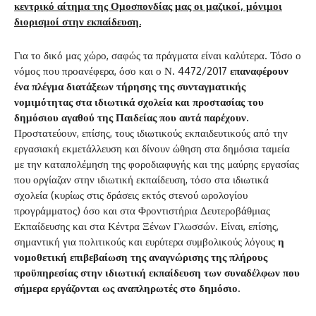
κεντρικό αίτημα της Ομοσπονδίας μας οι μαζικοί, μόνιμοι
διορισμοί στην εκπαίδευση.
Για το δικό μας χώρο, σαφώς τα πράγματα είναι καλύτερα. Τόσο ο
νόμος που προανέφερα, όσο και ο Ν. 4472/2017
επαναφέρουν
ένα πλέγμα διατάξεων τήρησης της συνταγματικής
νομιμότητας στα ιδιωτικά σχολεία και προστασίας του
δημόσιου αγαθού της Παιδείας που αυτά παρέχουν.
Προστατεύουν, επίσης, τους ιδιωτικούς εκπαιδευτικούς από την
εργασιακή εκμετάλλευση και δίνουν ώθηση στα δημόσια ταμεία
με την καταπολέμηση της φοροδιαφυγής και της μαύρης εργασίας
που οργίαζαν στην ιδιωτική εκπαίδευση, τόσο στα ιδιωτικά
σχολεία (κυρίως στις δράσεις εκτός στενού ωρολογίου
προγράμματος) όσο και στα Φροντιστήρια Δευτεροβάθμιας
Εκπαίδευσης και στα Κέντρα Ξένων Γλωσσών. Είναι, επίσης,
σημαντική για πολιτικούς και ευρύτερα συμβολικούς λόγους
η
νομοθετική επιβεβαίωση της αναγνώρισης της πλήρους
προϋπηρεσίας στην ιδιωτική εκπαίδευση των συναδέλφων που
σήμερα εργάζονται ως αναπληρωτές στο δημόσιο.