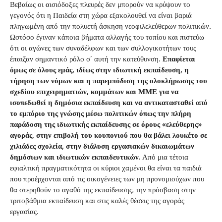
Βεβαίως οι αισιόδοξες πλευρές δεν μπορούν να κρύψουν το
γεγονός ότι η Παιδεία στη χώρα εξακολουθεί να είναι βαριά
πληγωμένη από την πολυετή άσκηση νεοφιλελεύθερων πολιτικών.
Ωστόσο έγιναν κάποια βήματα αλλαγής του τοπίου και πιστεύω
ότι οι αγώνες των συναδέλφων και των συλλογικοτήτων τους
έπαιξαν σημαντικό ρόλο σ’ αυτή την κατεύθυνση.
Επαφίεται
όμως σε όλους εμάς, ιδίως στην ιδιωτική εκπαίδευση, η
τήρηση των νόμων και η παρεμπόδιση της ολοκλήρωσης του
σχεδίου επιχειρηματιών, κομμάτων και ΜΜΕ για να
ισοπεδωθεί η δημόσια εκπαίδευση και να αντικατασταθεί από
το εμπόριο της γνώσης μέσω πολιτικών όπως την πλήρη
παράδοση της ιδιωτικής εκπαίδευσης σε όρους «ελεύθερης»
αγοράς, στην επιβολή του κουπονιού που θα βάλει λουκέτο σε
χιλιάδες σχολεία, στην διάλυση εργασιακών δικαιωμάτων
δημόσιων και ιδιωτικών εκπαιδευτικών.
Από μια τέτοια
εφιαλτική πραγματικότητα οι κύριοι χαμένοι θα είναι τα παιδιά
που προέρχονται από τις οικογένειες των μη προνομιούχων που
θα στερηθούν το αγαθό της εκπαίδευσης, την πρόσβαση στην
τριτοβάθμια εκπαίδευση και στις καλές θέσεις της αγοράς
εργασίας.