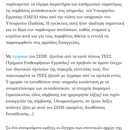
παρέκαμπταν τα νόμιμα διοριστήρια και κατήγγειλαν παρανόμως
τις συμβάσεις εκπαιδευτικών στις υπηρεσίες του Υπουργείου
Εργασίας (ΟΑΕΔ) πίσω από την πλάτη των υπηρεσιών του
Υπουργείου Παιδείας. Η εγκύκλιος αυτή ήταν ιδιαίτερη σημαντική
για το θέμα των παράνομων απολύσεων, καθώς σταματά η
κομπίνα αυτή και για τους παραβάτες δίδεται η εντολή να
παραπεμφθούν στις αρμόδιες Εισαγγελίες.
Με
έγγραφο
του ΣΕΠΕ ζητείται από τα κατά τόπους ΤΕΕΣ
(Τμήματα Επιθεωρήσεων Εργασίας) να προβούν σε άμεσο έλεγχο
των ιδιωτικών σχολείων της περιοχής εποπτείας τους. Πιο
συγκεκριμένα τα ΤΕΕΣ ζητούν με έγγραφο από τα σχολεία εντός
5 ημερών να καταθέσουν στην υπηρεσία κατάσταση με τα
ονοματεπώνυμα των εκπαιδευτικών, τα στοιχεία διορισμού
(πρωτόκολλα, είδος σύμβασης και ημερομηνία λήξης) και τυχόν
καταγγελία της σύμβασης. (Αναρωτιόμαστε, αν έχουν δείξει
ανάλογο ζήλο με αυτό του ΣΕΠΕ ορισμένες Διευθύνσεις
Εκπαίδευσης…)
Σε ένα ευνομούμενο κράτος οι έλεγχοι των εποπτικών αρχών της