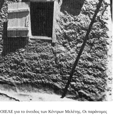
η ΟΙΕΛΕ για το όνειδος των Κέντρων Μελέτης. Οι παράνομες