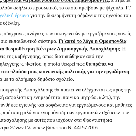
λούν αδήλωτο προσωπικό, το οποίο αμείβουν με ψίχουλα. Γι’
γελική έρευνα
για την δυσερμήνευτη αδράνεια της ηγεσίας του
 εξέλιξη.
ς σύγχρονες ανάγκες των οικογενειών με εργαζόμενους γονείς
όσιο εκπαιδευτικό σύστημα.
Γι΄αυτό το λόγο η Ομοσπονδία
 και θεσμοθέτηση Κέντρων Δημιουργικής Απασχόλησης.
Η
εις της κυβέρνησης, όπως διατυπώθηκαν από την
λεγγύης κ. Φωτίου, η οποία θεωρεί πως
θα πρέπει να
το πλαίσιο μιας κοινωνικής πολιτικής για την εργαζόμενη
α με το ολοήμερο δημόσιο σχολείο.
ημιουργικής Απασχόλησης θα πρέπει να ελέγχονται ως προς την
ή ασφαλιστική ενημερότητα, ποινικό μητρώο, κ.λπ.), την
συνθήκες υγιεινής και ασφάλειας για εργαζόμενους και μαθητές
μας πρόταση μιλά για εναρμόνιση των εργασιακών σχέσεων των
πασχόλησης με αυτές που ισχύουν στα Φροντιστήρια
ντρα Ξένων Γλωσσών βάσει του Ν. 4415/2016.