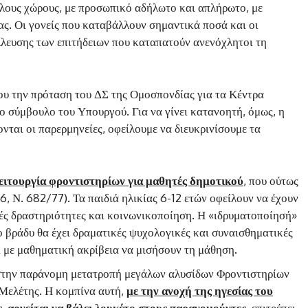
ηλους χώρους, με προσωπικό αδήλωτο και απλήρωτο, με
ας. Οι γονείς που καταβάλλουν σημαντικά ποσά και οι
λλευσης των επιτήδειων που καταπατούν ανενόχλητοι τη
ου την πρόταση του ΔΣ της Ομοσπονδίας για τα Κέντρα
 σύμβουλο του Υπουργού. Για να γίνει κατανοητή, όμως, η
ται οι παρερμηνείες, οφείλουμε να διευκρινίσουμε τα
λειτουργία φροντιστηρίων για μαθητές δημοτικού
, που ούτως
, Ν. 682/77). Τα παιδιά ηλικίας 6-12 ετών οφείλουν να έχουν
ές δραστηριότητες και κοινωνικοποίηση. Η «ιδρυματοποίησή»
το βράδυ θα έχει δραματικές ψυχολογικές και συναισθηματικές
ι με μαθηματική ακρίβεια να μισήσουν τη μάθηση.
 στην παράνομη μετατροπή μεγάλων αλυσίδων Φροντιστηρίων
Μελέτης. Η κομπίνα αυτή,
με την ανοχή της ηγεσίας του
 αρνείται να βάλει λουκέτο στους παρανομούντες
, επιτρέπει