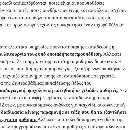
ς διαδικασίες ιδρύονται, ποιες είναι οι προϋποθέσεις
ζονται σ’ αυτές, ποιες συνθήκες υγιεινής και ασφάλειας ισχύουν
υρο είναι ότι οι αδήλωτοι αυτοί «εκπαιδευτικοί» φορείς
αι εισφοροδιαφυγής έχοντας συγκροτήσει έναν ισχυρό θύλακα
 αποκλειστικά υπηρεσίες φροντιστηριακής εκπαίδευσης
η
ι λειτουργία τους υπό οποιαδήποτε προϋπόθεση.
Άλλωστε
ρυση και λειτουργία για φροντιστήρια μαθητών δημοτικού. Η
ιδείας σε μια βιομηχανία παραγωγής εξεταζόμενων υποψήφιων
ε τεχνικές απομνημόνευσης και ανταπόκρισης σε γραπτές
α της δευτεροβάθμιας εκπαίδευσης (ιδίως του
ιδαγωγική, ψυχολογική και ηθική σε χιλιάδες μαθητές.
Δεν
ταθεί και στις τρυφερές ηλικίες των παιδιών δημοτικού.
12 ετών, με συγκεκριμένες ανάγκες για παιχνίδι, οικογενειακή
 διαδικασία αέναης παραμονής σε τάξη που θα τα εξαντλήσει
ους για τη μάθηση.
Άλλωστε, αποτελεί διακηρυγμένη θέση της
ικών προγραμμάτων με στόχο οι μαθητές να μην φορτώνονται