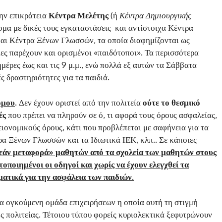
την επικράτεια
Κέντρα Μελέτης
(ή
Κέντρα Δημιουργικής
ομα με δικές τους εγκαταστάσεις και αντίστοιχα Κέντρα
και Κέντρα Ξένων Γλωσσών, τα οποία διαφημίζονται ως
ίες παρέχουν και ορισμένοι «παιδότοποι». Τα περισσότερα
μέρες έως και τις 9 μ.μ., ενώ πολλά εξ αυτών τα Σάββατα
 δραστηριότητες για τα παιδιά.
νόμου
. Δεν έχουν οριστεί από την πολιτεία
ούτε το θεσμικό
ές
που πρέπει να πληρούν σε ό, τι αφορά τους όρους ασφαλείας,
ειονομικούς όρους, κάτι που προβλέπεται με σαφήνεια για τα
ρα Ξένων Γλωσσών και τα Ιδιωτικά ΙΕΚ, κλπ.. Σε κάποιες
εάν μεταφορά» μαθητών από τα σχολεία των μαθητών στους
τοποιημένοι οι οδηγοί και χωρίς να έχουν ελεγχθεί τα
ατικά για την ασφάλεια των παιδιών.
μια ογκούμενη ομάδα επιχειρήσεων η οποία αυτή τη στιγμή
ς πολιτείας. Τέτοιου τύπου φορείς κυριολεκτικά ξεφυτρώνουν