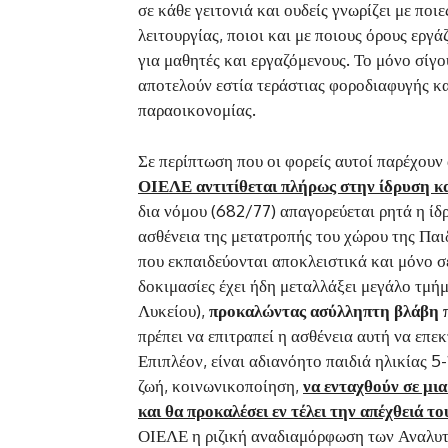
σε κάθε γειτονιά και ουδείς γνωρίζει με ποιε
λειτουργίας, ποιοι και με ποιους όρους εργά
για μαθητές και εργαζόμενους. Το μόνο σίγο
αποτελούν εστία τεράστιας φοροδιαφυγής κ
παραοικονομίας.
Σε περίπτωση που οι φορείς αυτοί παρέχουν
ΟΙΕΛΕ αντιτίθεται πλήρως στην ίδρυση κα
δια νόμου (682/77) απαγορεύεται ρητά η ίδ
ασθένεια της μετατροπής του χώρου της Πα
που εκπαιδεύονται αποκλειστικά και μόνο σ
δοκιμασίες έχει ήδη μεταλλάξει μεγάλο τμήμ
Λυκείου),
προκαλώντας ασύλληπτη βλάβη πα
πρέπει να επιτραπεί η ασθένεια αυτή να επεκ
Επιπλέον, είναι αδιανόητο παιδιά ηλικίας 5-
ζωή, κοινωνικοποίηση,
να ενταχθούν σε μια
και θα προκαλέσει εν τέλει την απέχθειά τ
ΟΙΕΛΕ η ριζική αναδιαμόρφωση των Αναλυτ