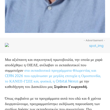
- Advertisement -
Μια αξιέπαινη και συγκινητική πρωτοβουλία, την οποία με χαρά
αποδέχθηκε η ΟΙΕΛΕ, ανέλαβαν οι εκπαιδευτικοί που
συμμετείχαν
στα εκπαιδευτικά προγράμματα Φλωρεντίας και
CERN 2026 που οργάνωσαν με μεγάλη επιτυχία η Ομοσπονδία,
το ΚΑΝΕΠ-ΓΣΕΕ και, φυσικά, η Orbital Nexus
με την
καθοδήγηση του Δασκάλου μας
Στράτου Γεωργουδή
.
Όπως συμβαίνει με τα προγράμματα αυτά που εδώ και 6 χρόνια
διοργανώνουμε, προγραμματίστηκε εκδήλωση παρουσίαση των
σχεδίων δράσης των εκπαιδευτικών που συμμετείχαν. Πιο