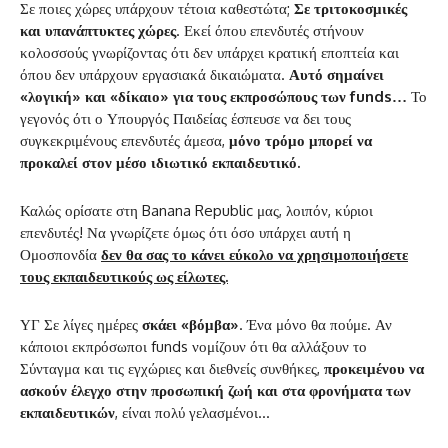
Σε ποιες χώρες υπάρχουν τέτοια καθεστώτα;
Σε τριτοκοσμικές
και υπανάπτυκτες χώρες
. Εκεί όπου επενδυτές στήνουν
κολοσσούς γνωρίζοντας ότι δεν υπάρχει κρατική εποπτεία και
όπου δεν υπάρχουν εργασιακά δικαιώματα.
Αυτό σημαίνει
«λογική» και «δίκαιο» για τους εκπροσώπους των
funds
…
Το
γεγονός ότι ο Υπουργός Παιδείας έσπευσε να δει τους
συγκεκριμένους επενδυτές άμεσα,
μόνο τρόμο μπορεί να
προκαλεί στον μέσο ιδιωτικό εκπαιδευτικό.
Καλώς ορίσατε στη Banana Republic μας, λοιπόν, κύριοι
επενδυτές! Να γνωρίζετε όμως ότι όσο υπάρχει αυτή η
Ομοσπονδία
δεν θα σας το κάνει εύκολο να χρησιμοποιήσετε
τους εκπαιδευτικούς ως είλωτες.
ΥΓ Σε λίγες ημέρες
σκάει «βόμβα»
. Ένα μόνο θα πούμε. Αν
κάποιοι εκπρόσωποι funds νομίζουν ότι θα αλλάξουν το
Σύνταγμα και τις εγχώριες και διεθνείς συνθήκες,
προκειμένου να
ασκούν έλεγχο στην προσωπική ζωή και στα φρονήματα των
εκπαιδευτικών
, είναι πολύ γελασμένοι…