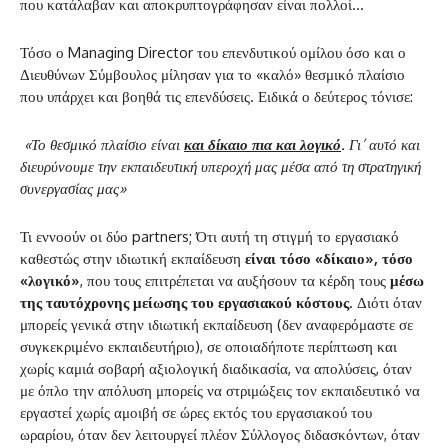
που κατάλαβαν και αποκρυπτογράφησαν είναι πολλοί…
Τόσο ο Managing Director του επενδυτικού ομίλου όσο και ο
Διευθύνων Σύμβουλος μίλησαν για το «καλό» θεσμικό πλαίσιο
που υπάρχει και βοηθά τις επενδύσεις. Ειδικά ο δεύτερος τόνισε:
«Το θεσμικό πλαίσιο είναι
και δίκαιο πια και λογικό
. Γι’ αυτό και
διευρύνουμε την εκπαιδευτική υπεροχή μας μέσα από τη στρατηγική
συνεργασίας μας»
Τι εννοούν οι δύο partners; Ότι αυτή τη στιγμή το εργασιακό
καθεστώς στην ιδιωτική εκπαίδευση
είναι τόσο «δίκαιο», τόσο
«λογικό»
, που τους επιτρέπεται να αυξήσουν τα κέρδη τους
μέσω
της ταυτόχρονης μείωσης του εργασιακού κόστους
. Διότι όταν
μπορείς γενικά στην ιδιωτική εκπαίδευση (δεν αναφερόμαστε σε
συγκεκριμένο εκπαιδευτήριο), σε οποιαδήποτε περίπτωση και
χωρίς καμιά σοβαρή αξιολογική διαδικασία, να απολύσεις, όταν
με όπλο την απόλυση μπορείς να στριμώξεις τον εκπαιδευτικό να
εργαστεί χωρίς αμοιβή σε ώρες εκτός του εργασιακού του
ωραρίου, όταν δεν λειτουργεί πλέον Σύλλογος διδασκόντων, όταν