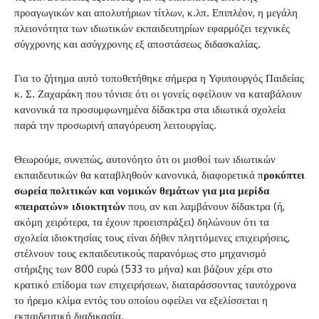
προαγωγικών και απολυτήριων τίτλων, κ.λπ. Επιπλέον, η μεγάλη
πλειονότητα των ιδιωτικών εκπαιδευτηρίων εφαρμόζει τεχνικές
σύγχρονης και ασύγχρονης εξ αποστάσεως διδασκαλίας.
Για το ζήτημα αυτό τοποθετήθηκε σήμερα η Υφυπουργός Παιδείας
κ. Σ. Ζαχαράκη που τόνισε ότι οι γονείς οφείλουν να καταβάλουν
κανονικά τα προσυμφωνημένα δίδακτρα στα ιδιωτικά σχολεία
παρά την προσωρινή απαγόρευση λειτουργίας.
Θεωρούμε, συνεπώς, αυτονόητο ότι οι μισθοί των ιδιωτικών
εκπαιδευτικών θα καταβληθούν κανονικά, διαφορετικά π
ροκύπτει
σωρεία πολιτικών και νομικών θεμάτων για μια μερίδα
«πειρατών» ιδιοκτητών
που, αν και λαμβάνουν δίδακτρα (ή,
ακόμη χειρότερα, τα έχουν προεισπράξει) δηλώνουν ότι τα
σχολεία ιδιοκτησίας τους είναι δήθεν πληττόμενες επιχειρήσεις,
στέλνουν τους εκπαιδευτικούς παρανόμως στο μηχανισμό
στήριξης των 800 ευρώ (533 το μήνα) και βάζουν χέρι στο
κρατικό επίδομα των επιχειρήσεων, διαταράσσοντας ταυτόχρονα
το ήρεμο κλίμα εντός του οποίου οφείλει να εξελίσσεται η
εκπαιδευτική διαδικασία.