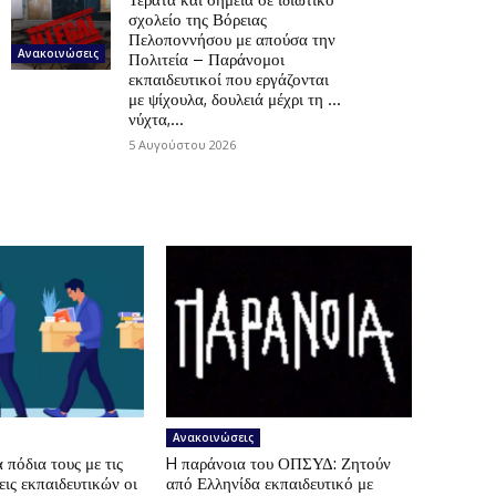
σχολείο της Βόρειας
Πελοποννήσου με απούσα την
Ανακοινώσεις
Πολιτεία – Παράνομοι
εκπαιδευτικοί που εργάζονται
με ψίχουλα, δουλειά μέχρι τη …
νύχτα,...
5 Αυγούστου 2026
Ανακοινώσεις
πόδια τους με τις
H παράνοια του ΟΠΣΥΔ: Ζητούν
ις εκπαιδευτικών οι
από Ελληνίδα εκπαιδευτικό με