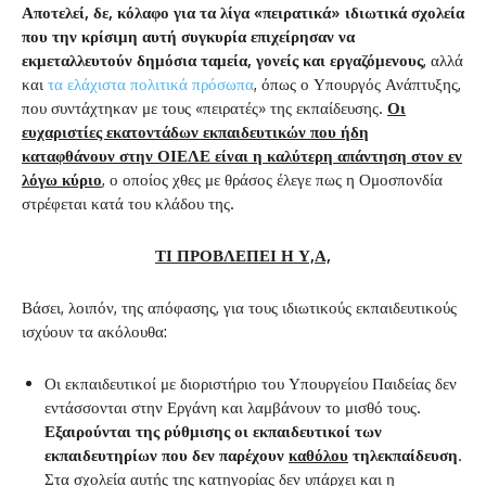
Αποτελεί, δε, κόλαφο για τα λίγα «πειρατικά» ιδιωτικά σχολεία
που την κρίσιμη αυτή συγκυρία επιχείρησαν να
εκμεταλλευτούν δημόσια ταμεία, γονείς και εργαζόμενους
, αλλά
και
τα ελάχιστα πολιτικά πρόσωπα
, όπως ο Υπουργός Ανάπτυξης,
που συντάχτηκαν με τους «πειρατές» της εκπαίδευσης.
Οι
ευχαριστίες εκατοντάδων εκπαιδευτικών που ήδη
καταφθάνουν στην ΟΙΕΛΕ είναι η καλύτερη απάντηση στον εν
λόγω κύριο
, ο οποίος χθες με θράσος έλεγε πως η Ομοσπονδία
στρέφεται κατά του κλάδου της.
ΤΙ ΠΡΟΒΛΕΠΕΙ Η Υ,Α,
Βάσει, λοιπόν, της απόφασης, για τους ιδιωτικούς εκπαιδευτικούς
ισχύουν τα ακόλουθα:
Οι εκπαιδευτικοί με διοριστήριο του Υπουργείου Παιδείας δεν
εντάσσονται στην Εργάνη και λαμβάνουν το μισθό τους.
Εξαιρούνται της ρύθμισης οι εκπαιδευτικοί των
εκπαιδευτηρίων που δεν παρέχουν
καθόλου
τηλεκπαίδευση
.
Στα σχολεία αυτής της κατηγορίας δεν υπάρχει και η