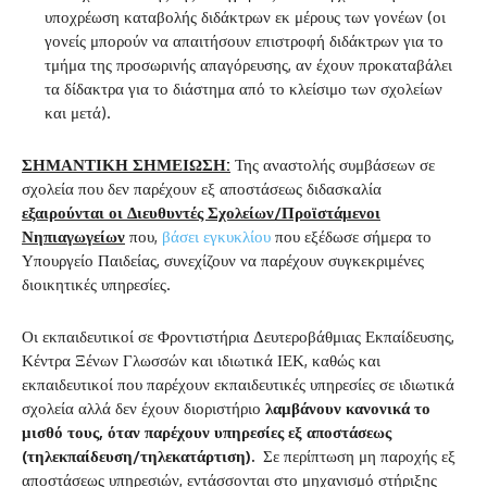
υποχρέωση καταβολής διδάκτρων εκ μέρους των γονέων (οι
γονείς μπορούν να απαιτήσουν επιστροφή διδάκτρων για το
τμήμα της προσωρινής απαγόρευσης, αν έχουν προκαταβάλει
τα δίδακτρα για το διάστημα από το κλείσιμο των σχολείων
και μετά).
ΣΗΜΑΝΤΙΚΗ ΣΗΜΕΙΩΣΗ:
Της αναστολής συμβάσεων σε
σχολεία που δεν παρέχουν εξ αποστάσεως διδασκαλία
εξαιρούνται οι Διευθυντές Σχολείων/Προϊστάμενοι
Νηπιαγωγείων
που,
βάσει εγκυκλίου
που εξέδωσε σήμερα το
Υπουργείο Παιδείας, συνεχίζουν να παρέχουν συγκεκριμένες
διοικητικές υπηρεσίες.
Οι εκπαιδευτικοί σε Φροντιστήρια Δευτεροβάθμιας Εκπαίδευσης,
Κέντρα Ξένων Γλωσσών και ιδιωτικά ΙΕΚ, καθώς και
εκπαιδευτικοί που παρέχουν εκπαιδευτικές υπηρεσίες σε ιδιωτικά
σχολεία αλλά δεν έχουν διοριστήριο
λαμβάνουν κανονικά το
μισθό τους, όταν παρέχουν υπηρεσίες εξ αποστάσεως
(τηλεκπαίδευση/τηλεκατάρτιση).
Σε περίπτωση μη παροχής εξ
αποστάσεως υπηρεσιών, εντάσσονται στο μηχανισμό στήριξης