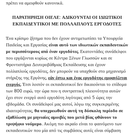
πρέπει να αμειφθούν κανονικά.
ΠΑΡΑΤΗΡΗΣΗ ΟΙΕΛΕ: ΑΔΙΚΟΥΝΤΑΙ ΟΙ ΙΔΙΩΤΙΚΟΙ
ΕΚΠΑΙΔΕΥΤΙΚΟΙ ΜΕ ΠΟΛΛΑΠΛΟΥΣ ΕΡΓΟΔΟΤΕΣ
Ένα κρίσιμο ζήτημα που δεν έχουν αντιμετωπίσει τα Υπουργεία
Παιδείας και Εργασίας
είναι αυτό των ιδιωτικών εκπαιδευτικών
με περισσότερους από έναν εργοδότες.
Εκατοντάδες συνάδελφοι
που εργάζονται κυρίως σε Κέντρα Ξένων Γλωσσών και σε
Φροντιστήρια Δευτεροβάθμιας Εκπαίδευσης και έχουν
πολλαπλούς εργοδότες, δεν μπορούν να υπαχθούν στο μηχανισμό
στήριξης της Εργάνης,
εάν έστω και ένας εργοδότης εμφανίζεται
ενεργός.
Έτσι λοιπόν οι εκπαιδευτικοί δεν δικαιούνται το επίδομα
των 800 ευρώ, την ώρα που η συντριπτική πλειονότητα αυτών
έχει στον ενεργό αυτό εργοδότη λιγότερες από 5 ώρες την
εβδομάδα. Οι συνάδελφοί μας αυτοί, λόγω της συγκεκριμένης
ιδιαιτερότητας,
θα υποχρεωθούν αυτή τη δύσκολη περίοδο σε
εξαθλίωση με μηνιαίες αμοιβές που μετά βίας φθάνουν το
τριψήφιο νούμερο.
Ακόμη πιο ακραίο είναι το φαινόμενο των
εκπαιδευτικών που μία από τις συμβάσεις αυτές είναι σύμβαση