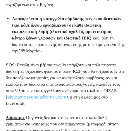
εργαζόμενων στην Εργάνη.
Απαγορεύεται η καταγγελία σύμβασης των εκπαιδευτικών
(και κάθε άλλου εργαζόμενου) σε κάθε ιδιωτική
εκπαιδευτική δομή (ιδιωτικό σχολείο, φροντιστήριο,
κέντρο ξένων γλωσσών και ιδιωτικό ΙΕΚ)
καθ’ όλη τη
διάρκεια της προσωρινής απαγόρευσης με ημερομηνία έναρξης
η
την 18
Μαρτίου.
SOS
:
Επειδή είναι βέβαιο πως θα υπάρξουν και πάλι πειρατές
ιδιοκτήτες σχολείων, φροντιστηρίων, ΚΞΓ που θα ισχυριστούν ότι
δεν παρέχουν υπηρεσίες για να αναστείλουν συμβάσεις, αν και
εισπράττουν δίδακτρα από ανυποψίαστους γονείς, καλούμε τους
συναδέλφους να καταγγέλλουν ανώνυμα στο mail της ΟΙΕΛΕ
(
oieleomospondia@gmail.com
), ή στη σελίδα μας στο
facebook.
Δίδακτρα:
Οι γονείς δεν υποχρεώνονται στην καταβολή
χρημάτων για υπηρεσίες που δεν παρέχονται (μεταφορά, σίτιση,
απογευματινές δραστηριότητες). Εναπόκειται σε γονείς και