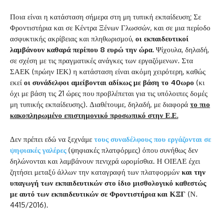
Ποια είναι η κατάσταση σήμερα στη μη τυπική εκπαίδευση; Σε
Φροντιστήρια και σε Κέντρα Ξένων Γλωσσών, και σε μια περίοδο
ασφυκτικής ακρίβειας και πληθωρισμού,
οι εκπαιδευτικοί
λαμβάνουν καθαρά περίπου 8 ευρώ την ώρα.
Ψίχουλα, δηλαδή,
σε σχέση με τις πραγματικές ανάγκες των εργαζόμενων. Στα
ΣΑΕΚ (πρώην ΙΕΚ) η κατάσταση είναι ακόμη χειρότερη, καθώς
εκεί
οι συνάδελφοι αμείβονται αδίκως με βάση το 40ωρο
(κι
όχι με βάση τις 21 ώρες που προβλέπεται για τις υπόλοιπες δομές
μη τυπικής εκπαίδευσης). Διαθέτουμε, δηλαδή, με διαφορά
το πιο
κακοπληρωμένο επιστημονικό προσωπικό στην Ε.Ε.
Δεν πρέπει εδώ να ξεχνάμε
τους συναδέλφους που εργάζονται σε
ψηφιακές γαλέρες
(ψηφιακές πλατφόρμες) όπου συνήθως δεν
δηλώνονται και λαμβάνουν πενιχρά ωρομίσθια. Η ΟΙΕΛΕ έχει
ζητήσει μεταξύ άλλων την καταγραφή των πλατφορμών
και την
υπαγωγή των εκπαιδευτικών στο ίδιο μισθολογικό καθεστώς
με αυτό των εκπαιδευτικών σε Φροντιστήρια και ΚΞΓ
(Ν.
4415/2016).