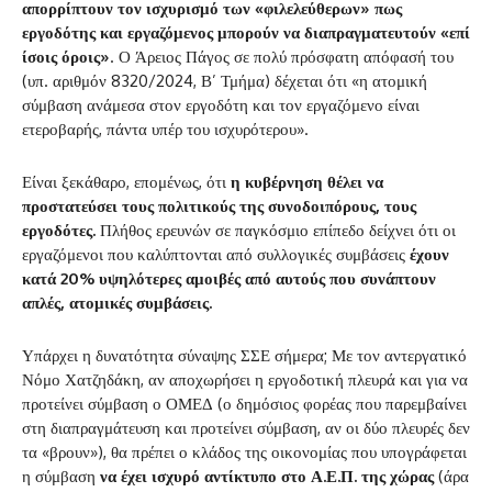
απορρίπτουν τον ισχυρισμό των «φιλελεύθερων» πως
εργοδότης και εργαζόμενος μπορούν να διαπραγματευτούν «επί
ίσοις όροις»
. Ο Άρειος Πάγος σε πολύ πρόσφατη απόφασή του
(υπ. αριθμόν 8320/2024, Β’ Τμήμα) δέχεται ότι «η ατομική
σύμβαση ανάμεσα στον εργοδότη και τον εργαζόμενο είναι
ετεροβαρής, πάντα υπέρ του ισχυρότερου».
Είναι ξεκάθαρο, επομένως, ότι
η κυβέρνηση θέλει να
προστατεύσει τους πολιτικούς της συνοδοιπόρους, τους
εργοδότες.
Πλήθος ερευνών σε παγκόσμιο επίπεδο δείχνει ότι οι
εργαζόμενοι που καλύπτονται από συλλογικές συμβάσεις
έχουν
κατά 20% υψηλότερες αμοιβές από αυτούς που συνάπτουν
απλές, ατομικές συμβάσεις.
Υπάρχει η δυνατότητα σύναψης ΣΣΕ σήμερα; Με τον αντεργατικό
Νόμο Χατζηδάκη, αν αποχωρήσει η εργοδοτική πλευρά και για να
προτείνει σύμβαση ο ΟΜΕΔ (ο δημόσιος φορέας που παρεμβαίνει
στη διαπραγμάτευση και προτείνει σύμβαση, αν οι δύο πλευρές δεν
τα «βρουν»), θα πρέπει ο κλάδος της οικονομίας που υπογράφεται
η σύμβαση
να έχει ισχυρό αντίκτυπο στο Α.Ε.Π. της χώρας
(άρα