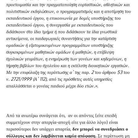
προετοιμασία και την πραγματοποίηση εορταστικών, αθλητικών και
πολιτιστικών εκδηλώσεων, ο προγραμματισμός και η αποτίμηση του
εκπαιδευτικού έργου, η επικοινωνία με δομές υποστήριξης του
εκπαιδευτικού έργου, η συνεργασία με εκπαιδευτικούς που
διδάσκουν στο ίδιο τμήμα ή που διδάσκουν τα ίδια γνωστικά
αντικείμενα, οι παιδαγωγικές συναντήσεις για την κατάρτιση
ομαδικών ή εξατομικευμένων προγραμμάτων υποστήριξης
συγκεκριμένων μαθητικών ομάδων ή μαθητών, η επίβλεψη
σχολικών γευμάτων, η ενημέρωση των γονέων και κηδεμόνων, η
τήρηση βιβλίων του σχολείου και η εκτέλεση διοικητικών εργασιών.
Με την επιφύλαξη της περίπτωσης α` της παρ. 2 του άρθρου 53 του
ν. 2721/1999 (Α` 112), από τις πρόσθετες αυτές υπηρεσίες
απαλλάσσεται ο γονέας παιδιού μέχρι δύο ετών.».
Από τα ανωτέρω συνάγεται ότι, αν οι απόντες (είτε επειδή
συμμετέχουν στην απεργία-αποχή είτε για άλλο λόγο) είναι
περισσότεροι δεν υπάρχει απαρτία,
δεν μπορεί να συνεδριάσει ο
σύλλογος και δεν λαμβάνεται καμία απόφαση.
Σε περίπτωση μη