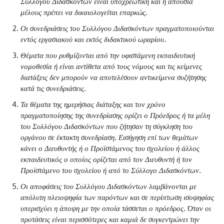
Συλλόγου Διδασκόντων είναι υποχρεωτική και η απουσία
μέλους πρέπει να δικαιολογείται επαρκώς.
Οι συνεδριάσεις του Συλλόγου Διδασκόντων πραγματοποιούνται
εντός εργασιακού και εκτός διδακτικού ωραρίου.
Θέματα που ρυθμίζονται από την υφιστάμενη εκπαιδευτική
νομοθεσία ή είναι αντίθετα από τους νόμους και τις κείμενες
διατάξεις δεν μπορούν να αποτελέσουν αντικείμενα συζήτησης
κατά τις συνεδριάσεις.
Τα θέματα της ημερήσιας διάταξης και τον χρόνο
πραγματοποίησης της συνεδρίασης ορίζει ο Πρόεδρος ή τα μέλη
του Συλλόγου Διδασκόντων που ζήτησαν τη σύγκληση του
οργάνου σε έκτακτη συνεδρίαση. Εισήγηση επί των θεμάτων
κάνει ο Διευθυντής ή ο Προϊστάμενος του σχολείου ή άλλος
εκπαιδευτικός ο οποίος ορίζεται από τον Διευθυντή ή τον
Προϊστάμενο του σχολείου ή από το Σύλλογο Διδασκόντων.
Οι αποφάσεις του Συλλόγου Διδασκόντων λαμβάνονται με
απόλυτη πλειοψηφία των παρόντων και σε περίπτωση ισοψηφίας
υπερισχύει η άποψη με την οποία τάσσεται ο πρόεδρος. Όταν οι
προτάσεις είναι περισσότερες και καμιά δε συγκεντρώνει την