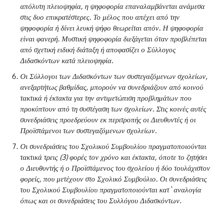
απόλυτη πλειοψηφία, η ψηφοφορία επαναλαμβάνεται ανάμεσα
στις δυο επικρατέστερες. Το μέλος που απέχει από την
ψηφοφορία ή δίνει λευκή ψήφο θεωρείται απόν. Η ψηφοφορία
είναι φανερή. Μυστική ψηφοφορία διεξάγεται όταν προβλέπεται
από σχετική ειδική διάταξη ή αποφασίζει ο Σύλλογος
Διδασκόντων κατά πλειοψηφία.
Οι Σύλλογοι των Διδασκόντων των συστεγαζόμενων σχολείων,
ανεξαρτήτως βαθμίδας, μπορούν να συνεδριάζουν από κοινού
τακτικά ή έκτακτα για την αντιμετώπιση προβλημάτων που
προκύπτουν από τη συστέγαση των σχολείων. Στις κοινές αυτές
συνεδριάσεις προεδρεύουν εκ περιτροπής οι Διευθυντές ή οι
Προϊστάμενοι των συστεγαζόμενων σχολείων.
Οι συνεδριάσεις του Σχολικού Συμβουλίου πραγματοποιούνται
τακτικά τρεις (3) φορές τον χρόνο και έκτακτα, όποτε το ζητήσει
ο Διευθυντής ή ο Προϊστάμενος του σχολείου ή δύο τουλάχιστον
φορείς, που μετέχουν στο Σχολικό Συμβούλιο. Οι συνεδριάσεις
του Σχολικού Συμβουλίου πραγματοποιούνται κατ` αναλογία
όπως και οι συνεδριάσεις του Συλλόγου Διδασκόντων.