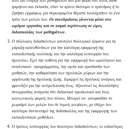
από την έναρξη των μαθημάτων και μία φορά στο τέλος κάθε
τριμήνου και έκτακτα, όταν το κρίνει σκόπιμο ο πρόεδρος ή το
ζητήσει εγγράφως για συγκεκριμένα θέματα τουλάχιστον το ένα
τρίτο των μελών του.
Οι συνεδριάσεις γίνονται μέσα στο
ωράριο εργασίας και σε καμιά περίπτωση σε ώρες
διδασκαλίας των μαθημάτων.
Ο σύλλογος διδασκόντων αποτελεί συλλογικό όργανο για τη
χάραξη κατευθύνσεων για την καλύτερη εφαρμογή της
εκπαιδευτικής πολιτικής και την καλύτερη λειτουργία του
σχολείου. Εχει την ευθύνη για την εφαρμογή του ωρολόγιου και
αναλυτικού προγράμματος, την υγεία και προστασία των
μαθητών, την καθαριότητα των σχολικών χώρων και την
οργάνωση της σχολικής ζωής. Ιεραρχεί τις σχολικές ανάγκες και
φροντίζει για την αντιμετώπιση τους. Αξιοποιεί τις δυνατότητες
συνεργασίας ανάμεσα στο διδακτικό προσωπικό και τους
κοινωνικούς φορείς του τόπου. Μπορεί να αποφασίσει το
χωρισμό των μελών του σε τομείς γνώσεων, με στόχο τον
καλύτερο συντονισμό της διδασκαλίας και της εφαρμογής των
εκπαιδευτικών μεθόδων.
Ο τρόπος λειτουργίας του συλλόγου διδασκόντων, οι ειδικότερες