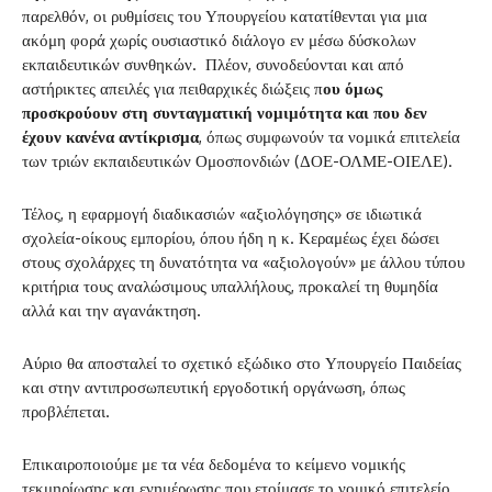
παρελθόν, οι ρυθμίσεις του Υπουργείου κατατίθενται για μια
ακόμη φορά χωρίς ουσιαστικό διάλογο εν μέσω δύσκολων
εκπαιδευτικών συνθηκών. Πλέον, συνοδεύονται και από
αστήρικτες απειλές για πειθαρχικές διώξεις π
ου όμως
προσκρούουν στη συνταγματική νομιμότητα και που δεν
έχουν κανένα αντίκρισμα
, όπως συμφωνούν τα νομικά επιτελεία
των τριών εκπαιδευτικών Ομοσπονδιών (ΔΟΕ-ΟΛΜΕ-ΟΙΕΛΕ).
Τέλος, η εφαρμογή διαδικασιών «αξιολόγησης» σε ιδιωτικά
σχολεία-οίκους εμπορίου, όπου ήδη η κ. Κεραμέως έχει δώσει
στους σχολάρχες τη δυνατότητα να «αξιολογούν» με άλλου τύπου
κριτήρια τους αναλώσιμους υπαλλήλους, προκαλεί τη θυμηδία
αλλά και την αγανάκτηση.
Αύριο θα αποσταλεί το σχετικό εξώδικο στο Υπουργείο Παιδείας
και στην αντιπροσωπευτική εργοδοτική οργάνωση, όπως
προβλέπεται.
Επικαιροποιούμε με τα νέα δεδομένα το κείμενο νομικής
τεκμηρίωσης και ενημέρωσης που ετοίμασε το νομικό επιτελείο