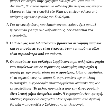
μπορεί να γραφτεί στην ημερήσια διάταξη νέο θέμα από το
Διευθυντή, το οποίο πρέπει να αιτιολογηθεί πλήρως ως επείγον.
Μπορεί επίσης να εισαχθεί νέο θέμα ως επείγον ύστερα από
απόφαση της πλειοψηφίας του Συλλόγου.
Για τις συνεδριάσεις που διακόπτονται, εφόσον έχει οριστεί
ημερομηνία για την ολοκλήρωσή τους, δεν απαιτείται νέα
ειδοποίηση.
Ο σύλλογος των διδασκόντων βρίσκεται σε νόμιμη απαρτία
και οι αποφάσεις του είναι έγκυρες, όταν τα παρόντα μέλη
είναι περισσότερα από τα απόντα.
Οι αποφάσεις του συλλόγου λαμβάνονται με απλή πλειοψηφία
των παρόντων και σε περίπτωση ισοψηφίας υπερισχύει η
άποψη με την οποία τάσσεται ο πρόεδρος
. Όταν οι προτάσεις
είναι περισσότερες και καμιά δε συγκεντρώνει την απόλυτη
πλειοψηφία, η ψηφοφορία επαναλαμβάνεται ανάμεσα στις δυο
επικρατέστερες.
Το μέλος που απέχει από την ψηφοφορία ή
δίνει λευκή ψήφο θεωρείται απόν.
Η ψηφοφορία είναι φανερή.
Μυστική ψηφοφορία διεξάγεται όταν προβλέπεται από σχετική
διάταξη ή αποφασίζει ο Σύλλογος κατά πλειοψηφία.