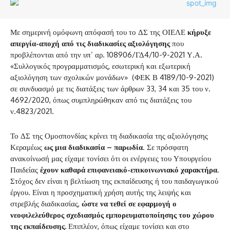
Με σημερινή ομόφωνη απόφασή του το ΔΣ της ΟΙΕΛΕ
κήρυξε
απεργία-αποχή από τις διαδικασίες αξιολόγησης
που
προβλέπονται από την υπ’ αρ. 108906/ΓΔ4/10-9-2021 Υ.Α.
«Συλλογικός προγραμματισμός, εσωτερική και εξωτερική
αξιολόγηση των σχολικών μονάδων» (ΦΕΚ Β 4189/10-9-2021)
σε συνδυασμό με τις διατάξεις των άρθρων 33, 34 και 35 του ν.
4692/2020, όπως συμπληρώθηκαν από τις διατάξεις του
ν.4823/2021.
Το ΔΣ της Ομοσπονδίας κρίνει τη διαδικασία της αξιολόγησης
Κεραμέως
ως μια διαδικασία – παρωδία
. Σε πρόσφατη
ανακοίνωσή μας είχαμε τονίσει ότι οι ενέργειες του Υπουργείου
Παιδείας
έχουν καθαρά επιφανειακό-επικοινωνιακό χαρακτήρα
.
Στόχος δεν είναι η βελτίωση της εκπαίδευσης ή του παιδαγωγικού
έργου. Είναι η προσχηματική χρήση αυτής της λειψής και
στρεβλής διαδικασίας,
ώστε να τεθεί σε εφαρμογή ο
νεοφιλελεύθερος σχεδιασμός εμπορευματοποίησης του χώρου
της εκπαίδευσης.
Επιπλέον, όπως είχαμε τονίσει και στο