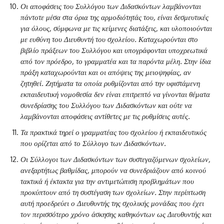
Οι αποφάσεις του Συλλόγου των Διδασκόντων λαμβάνονται
πάντοτε μέσα στα όρια της αρμοδιότητάς του, είναι δεσμευτικές
για όλους, σύμφωνα με τις κείμενες διατάξεις, και υλοποιούνται
με ευθύνη του Διευθυντή του σχολείου. Καταχωρούνται στο
βιβλίο πράξεων του Συλλόγου και υπογράφονται υποχρεωτικά
από τον πρόεδρο, το γραμματέα και τα παρόντα μέλη. Στην ίδια
πράξη καταχωρούνται και οι απόψεις της μειοψηφίας, αν
ζητηθεί. Ζητήματα τα οποία ρυθμίζονται από την υφιστάμενη
εκπαιδευτική νομοθεσία δεν είναι επιτρεπτό να γίνονται θέματα
συνεδρίασης του Συλλόγου των Διδασκόντων και ούτε να
λαμβάνονται αποφάσεις αντίθετες με τις ρυθμίσεις αυτές.
Τα πρακτικά τηρεί ο γραμματέας του σχολείου ή εκπαιδευτικός
που ορίζεται από το Σύλλογο των Διδασκόντων.
Οι Σύλλογοι των Διδασκόντων των συστεγαζόμενων σχολείων,
ανεξαρτήτως βαθμίδας, μπορούν να συνεδριάζουν από κοινού
τακτικά ή έκτακτα για την αντιμετώπιση προβλημάτων που
προκύπτουν από τη συστέγαση των σχολείων. Στην περίπτωση
αυτή προεδρεύει ο Διευθυντής της σχολικής μονάδας που έχει
τον περισσότερο χρόνο άσκησης καθηκόντων ως Διευθυντής και