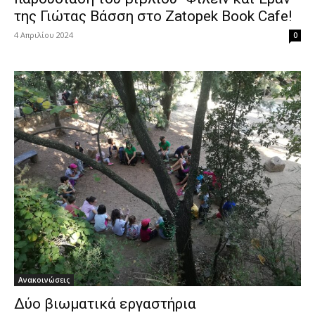
της Γιώτας Βάσση στο Zatopek Book Cafe!
4 Απριλίου 2024
0
Ανακοινώσεις
Δύο βιωματικά εργαστήρια