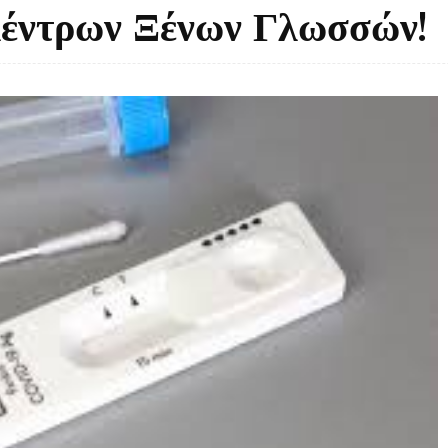
Κέντρων Ξένων Γλωσσών!