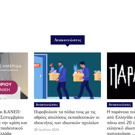
Ανακοινώσεις
Ανακοινώσεις
Ανακοινώσεις
αι ΚΑΝΕΠ-
Πυροβολούν τα πόδια τους με τις
H παράνοια τ
 Σεπτεμβρίου
αθρόες απολύσεις εκπαιδευτικών οι
από Ελληνίδα 
 την κρίση και
ιδιοκτήτες των ιδιωτικών σχολείων
πάνω από 20 έ
κπαιδευτικού
ελληνικό ιδιωτ
28 Ιουλίου 2026
Ελλάδα
πιστοποίηση …