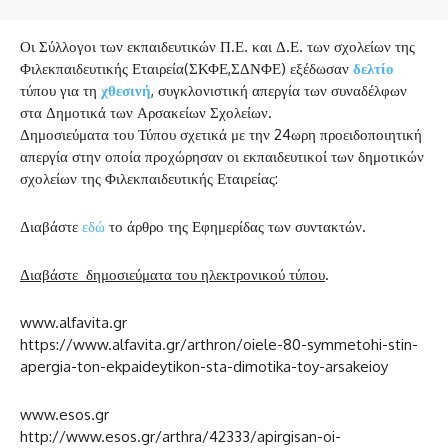
Οι Σύλλογοι των εκπαιδευτικών Π.Ε. και Δ.Ε. των σχολείων της
Φιλεκπαιδευτικής Εταιρεία(ΣΚΦΕ,ΣΔΝΦΕ) εξέδωσαν
δελτίο
τύπου για τη
χθεσινή
, συγκλονιστική απεργία των συναδέλφων
στα Δημοτικά των Αρσακείων Σχολείων.
Δημοσιεύματα του Τύπου σχετικά με την 24ωρη προειδοποιητική
απεργία στην οποία προχώρησαν οι εκπαιδευτικοί των δημοτικών
σχολείων της Φιλεκπαιδευτικής Εταιρείας:
Διαβάστε
εδώ
το άρθρο της Εφημερίδας των συντακτών.
Διαβάστε δημοσιεύματα του ηλεκτρονικού τύπου
.
www.alfavita.gr
https://www.alfavita.gr/arthron/oiele-80-symmetohi-stin-
apergia-ton-ekpaideytikon-sta-dimotika-toy-arsakeioy
www.esos.gr
http://www.esos.gr/arthra/42333/apirgisan-oi-