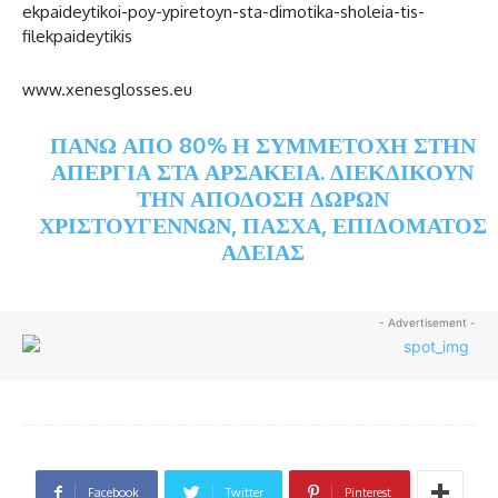
ekpaideytikoi-poy-ypiretoyn-sta-dimotika-sholeia-tis-
filekpaideytikis
www.xenesglosses.eu
ΠΆΝΩ ΑΠΌ 80% Η ΣΥΜΜΕΤΟΧΉ ΣΤΗΝ
ΑΠΕΡΓΊΑ ΣΤΑ ΑΡΣΆΚΕΙΑ. ΔΙΕΚΔΙΚΟΎΝ
ΤΗΝ ΑΠΌΔΟΣΗ ΔΏΡΩΝ
ΧΡΙΣΤΟΥΓΈΝΝΩΝ, ΠΆΣΧΑ, ΕΠΙΔΌΜΑΤΟΣ
ΑΔΕΊΑΣ
- Advertisement -
Facebook
Twitter
Pinterest