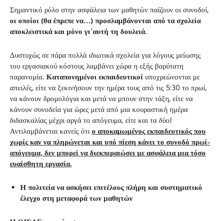
Σημαντικό ρόλο στην ασφάλεια των μαθητών παίζουν οι συνοδοί,
οι οποίοι (θα έπρεπε να…) προσλαμβάνονται από τα σχολεία
αποκλειστικά και μόνο γι΄αυτή τη δουλειά.
Δυστυχώς σε πάρα πολλά ιδιωτικά σχολεία για λόγους μείωσης
του εργασιακού κόστους λαμβάνει χώρα η εξής βαρύτατη
παρανομία.
Καταπονημένοι εκπαιδευτικοί
υποχρεώνονται με
απειλές, είτε να ξεκινήσουν την ημέρα τους από τις 5:30 το πρωί,
να κάνουν δρομολόγια και μετά να μπουν στην τάξη, είτε να
κάνουν συνοδεία για ώρες μετά από μια κουραστική ημέρα
διδασκαλίας μέχρι αργά το απόγευμα, είτε και τα δύο!
Αντιλαμβάνεται κανείς ότι
ο αποκαμωμένος εκπαιδευτικός που
χωρίς καν να πληρώνεται και υπό πίεση κάνει το συνοδό πρωί-
απόγευμα, δεν μπορεί να διεκπεραιώσει με ασφάλεια μια τόσο
ευαίσθητη εργασία.
Η πολιτεία να ασκήσει επιτέλους πλήρη και συστηματικό
έλεγχο στη μεταφορά των μαθητών