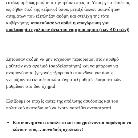
εστάλη αμέσως μετά από την τρόικα προς το Υπουργείο Παιδείας
ως δήθεν δικό της κείμενο) όπου, μεταξύ άλλων αδιανόητων
αιτημάτων που εξέπληξαν ακόμη και στελέχη της τότε
κυβέρνησης,
απαιτούσαν να αρθεί η απαγόρευση για
κυκλοφορία σχολικών άνω του νόμιμου ορίου (των 40 ετών)!
Ζητούσαν ακόμη να μην ισχύσουν περιορισμοί στον αριθμό
μαθητών ανά σχολικό (σαρδελοποίηση) και να μπορούν να
αναμιγνύονται (γεγονός εξαιρετικά επικίνδυνο για όσους
γνωρίζουν τα εκπαιδευτικά πράγματα) μαθητές διαφορετικών
βαθμίδων στο ίδιο όχημα!
Ελπίζουμε οι εποχές αυτές της απόλυτης ασυδοσίας και του
πολιτικού σκοταδισμού να έχουν παρέλθει ανεπιστρεπτί…
Καταπονημένοι εκπαιδευτικοί υποχρεώνονται παράνομα να
κάνουν τους …συνοδούς σχολικών!