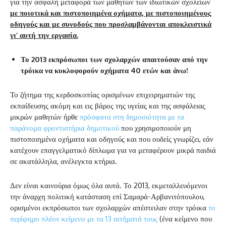
για την ασφαλή μεταφορά των μαθητών των ιδιωτικών σχολείων
με ποιοτικά και πιστοποιημένα οχήματα, με πιστοποιημένους
οδηγούς και με συνοδούς που προσλαμβάνονται αποκλειστικά
γι’ αυτή την εργασία.
Το 2013 εκπρόσωποι των σχολαρχών απαιτούσαν από την
τρόικα να κυκλοφορούν οχήματα 40 ετών και άνω!
Το ζήτημα της κερδοσκοπίας ορισμένων επιχειρηματιών της
εκπαίδευσης ακόμη και εις βάρος της υγείας και της ασφάλειας
μικρών μαθητών ήρθε
πρόσφατα στη δημοσιότητα με τα
παράνομα φροντιστήρια δημοτικού
που χρησιμοποιούν μη
πιστοποιημένα οχήματα και οδηγούς και που ουδείς γνωρίζει, εάν
κατέχουν επαγγελματικό δίπλωμα για να μεταφέρουν μικρά παιδιά
σε ακατάλληλα, ανέλεγκτα κτήρια.
Δεν είναι καινούρια όμως όλα αυτά. Το 2013, εκμεταλλευόμενοι
την άναρχη πολιτική κατάσταση επί Σαμαρά-Αρβανιτόπουλου,
ορισμένοι εκπρόσωποι των σχολαρχών απέστειλαν στην τρόικα
το
περίφημο πλέον κείμενο με τα 13 αιτήματά τους
(ένα κείμενο που