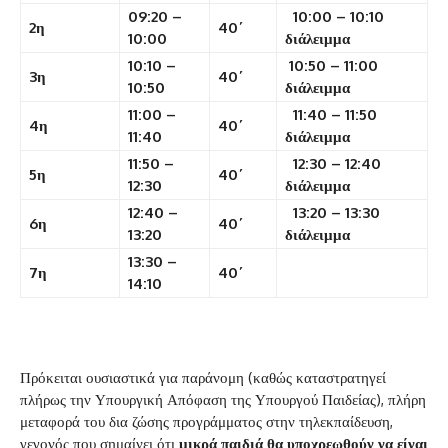
09:20 –
10:00 – 10:10
2η
40΄
10:00
διάλειμμα
10:10 –
10:50 – 11:00
3η
40΄
10:50
διάλειμμα
11:00 –
11:40 – 11:50
4η
40΄
11:40
διάλειμμα
11:50 –
12:30 – 12:40
5η
40΄
12:30
διάλειμμα
12:40 –
13:20 – 13:30
6η
40΄
13:20
διάλειμμα
13:30 –
7η
40΄
14:10
Πρόκειται ουσιαστικά για παράνομη (καθώς καταστρατηγεί
πλήρως την Υπουργική Απόφαση της Υπουργού Παιδείας), πλήρη
μεταφορά του δια ζώσης προγράμματος στην τηλεκπαίδευση,
γεγονός που σημαίνει ότι
μικρά παιδιά θα υποχρεωθούν να είναι