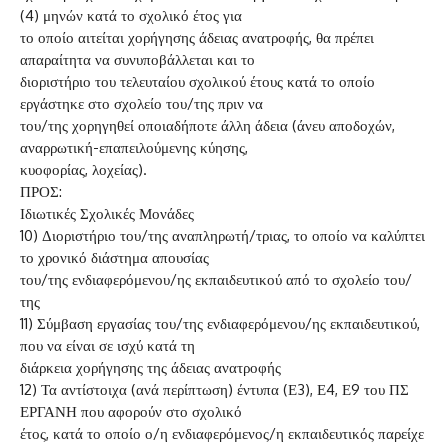
(4) μηνών κατά το σχολικό έτος για
το οποίο αιτείται χορήγησης άδειας ανατροφής, θα πρέπει
απαραίτητα να συνυποβάλλεται και το
διοριστήριο του τελευταίου σχολικού έτους κατά το οποίο
εργάστηκε στο σχολείο του/της πριν να
του/της χορηγηθεί οποιαδήποτε άλλη άδεια (άνευ αποδοχών,
αναρρωτική-επαπειλούμενης κύησης,
κυοφορίας, λοχείας).
ΠΡΟΣ:
Ιδιωτικές Σχολικές Μονάδες
10) Διοριστήριο του/της αναπληρωτή/τριας, το οποίο να καλύπτει
το χρονικό διάστημα απουσίας
του/της ενδιαφερόμενου/ης εκπαιδευτικού από το σχολείο του/
της
11) Σύμβαση εργασίας του/της ενδιαφερόμενου/ης εκπαιδευτικού,
που να είναι σε ισχύ κατά τη
διάρκεια χορήγησης της άδειας ανατροφής
12) Τα αντίστοιχα (ανά περίπτωση) έντυπα (Ε3), Ε4, Ε9 του ΠΣ
ΕΡΓΑΝΗ που αφορούν στο σχολικό
έτος, κατά το οποίο ο/η ενδιαφερόμενος/η εκπαιδευτικός παρείχε