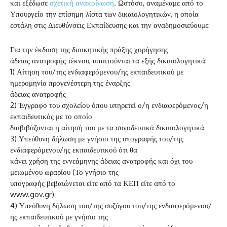
και εξέδωσε
σχετική ανακοίνωση
. Ωστόσο, αναμέναμε από το
Υπουργείο την επίσημη λίστα των δικαιολογητικών, η οποία
εστάλη στις Διευθύνσεις Εκπαίδευσης και την αναδημοσιεύουμε:
Για την έκδοση της διοικητικής πράξης χορήγησης
άδειας ανατροφής τέκνου, απαιτούνται τα εξής δικαιολογητικά:
1) Αίτηση του/της ενδιαφερόμενου/ης εκπαιδευτικού με
ημερομηνία προγενέστερη της έναρξης
άδειας ανατροφής
2) Έγγραφο του σχολείου όπου υπηρετεί ο/η ενδιαφερόμενος/η
εκπαιδευτικός με το οποίο
διαβιβάζονται η αίτησή του με τα συνοδευτικά δικαιολογητικά
3) Υπεύθυνη δήλωση με γνήσιο της υπογραφής του/της
ενδιαφερόμενου/ης εκπαιδευτικού ότι θα
κάνει χρήση της εννεάμηνης άδειας ανατροφής και όχι του
μειωμένου ωραρίου (Το γνήσιο της
υπογραφής βεβαιώνεται είτε από τα ΚΕΠ είτε από το
www.gov.gr)
4) Υπεύθυνη δήλωση του/της συζύγου του/της ενδιαφερόμενου/
ης εκπαιδευτικού με γνήσιο της