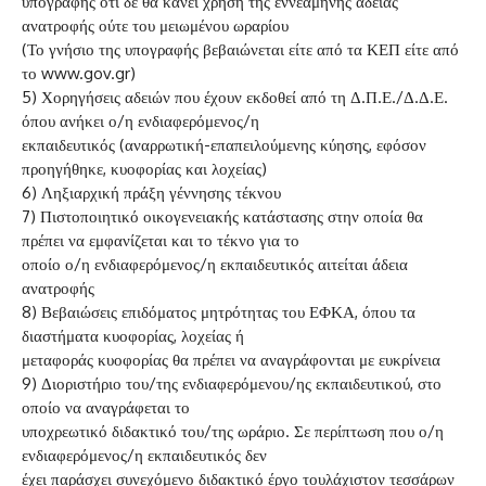
υπογραφής ότι δε θα κάνει χρήση της εννεάμηνης άδειας
ανατροφής ούτε του μειωμένου ωραρίου
(Το γνήσιο της υπογραφής βεβαιώνεται είτε από τα ΚΕΠ είτε από
το www.gov.gr)
5) Χορηγήσεις αδειών που έχουν εκδοθεί από τη Δ.Π.Ε./Δ.Δ.Ε.
όπου ανήκει ο/η ενδιαφερόμενος/η
εκπαιδευτικός (αναρρωτική-επαπειλούμενης κύησης, εφόσον
προηγήθηκε, κυοφορίας και λοχείας)
6) Ληξιαρχική πράξη γέννησης τέκνου
7) Πιστοποιητικό οικογενειακής κατάστασης στην οποία θα
πρέπει να εμφανίζεται και το τέκνο για το
οποίο ο/η ενδιαφερόμενος/η εκπαιδευτικός αιτείται άδεια
ανατροφής
8) Βεβαιώσεις επιδόματος μητρότητας του ΕΦΚΑ, όπου τα
διαστήματα κυοφορίας, λοχείας ή
μεταφοράς κυοφορίας θα πρέπει να αναγράφονται με ευκρίνεια
9) Διοριστήριο του/της ενδιαφερόμενου/ης εκπαιδευτικού, στο
οποίο να αναγράφεται το
υποχρεωτικό διδακτικό του/της ωράριο. Σε περίπτωση που ο/η
ενδιαφερόμενος/η εκπαιδευτικός δεν
έχει παράσχει συνεχόμενο διδακτικό έργο τουλάχιστον τεσσάρων