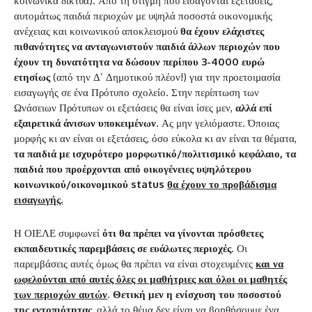
κοινωνικά δίκτυα). Από τη στιγμή που εισάγονται εξετάσεις,
αυτομάτως παιδιά περιοχών με υψηλά ποσοστά οικονομικής
ανέχειας και κοινωνικού αποκλεισμού
θα έχουν ελάχιστες
πιθανότητες να ανταγωνιστούν παιδιά άλλων περιοχών που
έχουν τη δυνατότητα να δώσουν περίπου 3-4000 ευρώ
ετησίως
(από την Δ’ Δημοτικού πλέον!) για την προετοιμασία
εισαγωγής σε ένα Πρότυπο σχολείο. Στην περίπτωση των
Ωνάσειων Πρότυπων οι εξετάσεις θα είναι ίσες μεν,
αλλά επί
εξαιρετικά άνισων υποκειμένων
. Ας μην γελιόμαστε. Όποιας
μορφής κι αν είναι οι εξετάσεις, όσο εύκολα κι αν είναι τα θέματα,
τα παιδιά με ισχυρότερο μορφωτικό/πολιτισμικό κεφάλαιο, τα
παιδιά που προέρχονται από οικογένειες υψηλότερου
κοινωνικού/οικονομικού
status
θα έχουν το προβάδισμα
εισαγωγής.
Η ΟΙΕΛΕ συμφωνεί
ότι θα πρέπει να γίνονται πρόσθετες
εκπαιδευτικές παρεμβάσεις σε ευάλωτες περιοχές
. Οι
παρεμβάσεις αυτές όμως θα πρέπει να είναι στοχευμένες
και να
ωφελούνται από αυτές όλες οι μαθήτριες και όλοι οι μαθητές
των περιοχών αυτών
.
Θετική μεν η ενίσχυση του ποσοστού
της εντοπιότητας
, αλλά το θέμα δεν είναι να βοηθήσουμε ένα