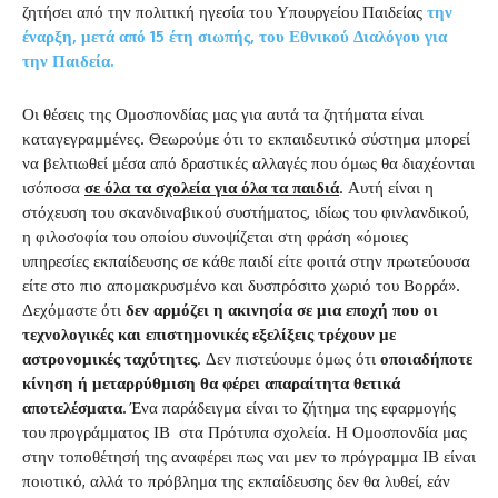
ζητήσει από την πολιτική ηγεσία του Υπουργείου Παιδείας
την
έναρξη, μετά από 15 έτη σιωπής, του Εθνικού Διαλόγου για
την Παιδεία.
Οι θέσεις της Ομοσπονδίας μας για αυτά τα ζητήματα είναι
καταγεγραμμένες. Θεωρούμε ότι το εκπαιδευτικό σύστημα μπορεί
να βελτιωθεί μέσα από δραστικές αλλαγές που όμως θα διαχέονται
ισόποσα
σε όλα τα σχολεία για όλα τα παιδιά
. Αυτή είναι η
στόχευση του σκανδιναβικού συστήματος, ιδίως του φινλανδικού,
η φιλοσοφία του οποίου συνοψίζεται στη φράση «όμοιες
υπηρεσίες εκπαίδευσης σε κάθε παιδί είτε φοιτά στην πρωτεύουσα
είτε στο πιο απομακρυσμένο και δυσπρόσιτο χωριό του Βορρά».
Δεχόμαστε ότι
δεν αρμόζει η ακινησία σε μια εποχή που οι
τεχνολογικές και επιστημονικές εξελίξεις τρέχουν με
αστρονομικές ταχύτητες
. Δεν πιστεύουμε όμως ότι
οποιαδήποτε
κίνηση ή μεταρρύθμιση θα φέρει απαραίτητα θετικά
αποτελέσματα.
Ένα παράδειγμα είναι το ζήτημα της εφαρμογής
του προγράμματος ΙΒ στα Πρότυπα σχολεία. Η Ομοσπονδία μας
στην τοποθέτησή της αναφέρει πως ναι μεν το πρόγραμμα ΙΒ είναι
ποιοτικό, αλλά το πρόβλημα της εκπαίδευσης δεν θα λυθεί, εάν