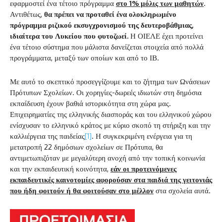
εφαρμοστεί ένα τέτοιο πρόγραμμα
στο 1% μόλις των μαθητών
.
Αντιθέτως,
θα πρέπει να προταθεί ένα ολοκληρωμένο
πρόγραμμα ριζικού εκσυγχρονισμού της δευτεροβάθμιας,
ιδιαίτερα του Λυκείου που φυτοζωεί.
Η ΟΙΕΛΕ έχει προτείνει
ένα τέτοιο σύστημα που μάλιστα δανείζεται στοιχεία από πολλά
προγράμματα, μεταξύ των οποίων και από το ΙΒ.
Με αυτό το σκεπτικό προσεγγίζουμε και το ζήτημα των Ωνάσειων
Πρότυπων Σχολείων. Οι χορηγίες-δωρεές ιδιωτών στη δημόσια
εκπαίδευση έχουν βαθιά ιστορικότητα στη χώρα μας.
Επιχειρηματίες της ελληνικής διασποράς και του ελληνικού χώρου
ενίσχυσαν το ελληνικό κράτος με κύριο σκοπό τη στήριξη και την
καλλιέργεια της παιδείας
[1]
. Η συγκεκριμένη ενέργεια για τη
μετατροπή 22 δημόσιων σχολείων σε Πρότυπα, θα
αντιμετωπιζόταν με μεγαλύτερη ανοχή από την τοπική κοινωνία
και την εκπαιδευτική κοινότητα,
εάν οι προτεινόμενες
εκπαιδευτικές καινοτομίες αφορούσαν στα παιδιά της γειτονιάς
που ήδη φοιτούν ή θα φοιτούσαν στο μέλλον
στα σχολεία αυτά.