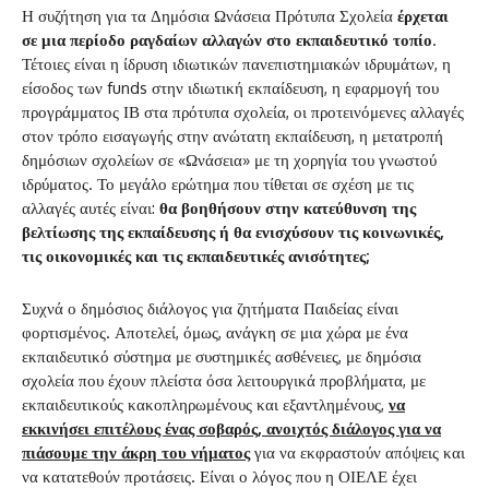
Η συζήτηση για τα Δημόσια Ωνάσεια Πρότυπα Σχολεία
έρχεται
σε μια περίοδο ραγδαίων αλλαγών στο εκπαιδευτικό τοπίο
.
Τέτοιες είναι η ίδρυση ιδιωτικών πανεπιστημιακών ιδρυμάτων, η
είσοδος των funds στην ιδιωτική εκπαίδευση, η εφαρμογή του
προγράμματος ΙΒ στα πρότυπα σχολεία, οι προτεινόμενες αλλαγές
στον τρόπο εισαγωγής στην ανώτατη εκπαίδευση, η μετατροπή
δημόσιων σχολείων σε «Ωνάσεια» με τη χορηγία του γνωστού
ιδρύματος. Το μεγάλο ερώτημα που τίθεται σε σχέση με τις
αλλαγές αυτές είναι:
θα βοηθήσουν στην κατεύθυνση της
βελτίωσης της εκπαίδευσης ή θα ενισχύσουν τις κοινωνικές,
τις οικονομικές και τις εκπαιδευτικές ανισότητες;
Συχνά ο δημόσιος διάλογος για ζητήματα Παιδείας είναι
φορτισμένος. Αποτελεί, όμως, ανάγκη σε μια χώρα με ένα
εκπαιδευτικό σύστημα με συστημικές ασθένειες, με δημόσια
σχολεία που έχουν πλείστα όσα λειτουργικά προβλήματα, με
εκπαιδευτικούς κακοπληρωμένους και εξαντλημένους,
να
εκκινήσει επιτέλους ένας σοβαρός, ανοιχτός διάλογος για να
πιάσουμε την άκρη του νήματος
για να εκφραστούν απόψεις και
να κατατεθούν προτάσεις. Είναι ο λόγος που η ΟΙΕΛΕ έχει