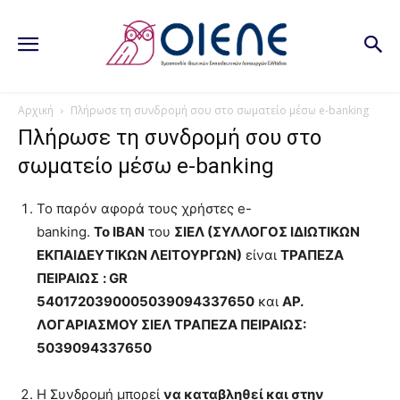
Αρχική
Πλήρωσε τη συνδρομή σου στο σωματείο μέσω e-banking
Πλήρωσε τη συνδρομή σου στο
σωματείο μέσω e-banking
Το παρόν αφορά τους χρήστες e-
banking.
To
IBAN
του
ΣΙΕΛ (ΣΥΛΛΟΓΟΣ ΙΔΙΩΤΙΚΩΝ
ΕΚΠΑΙΔΕΥΤΙΚΩΝ ΛΕΙΤΟΥΡΓΩΝ)
είναι
ΤΡΑΠΕΖΑ
ΠΕΙΡΑΙΩΣ
:
GR
5401720390005039094337650
και
AP.
ΛOΓAPIAΣMOY ΣIEΛ TPAΠEZA ΠEIPAIΩΣ:
5039094337650
Η Συνδρομή μπορεί
να καταβληθεί και στην