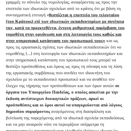
γραμμές το σύνολο της νομολογίας, αναφέροντας ως προς την
εποπτεία των ιδιωτικών σχολείων από το κράτος ότι με βάση τη
συνταγματική επιταγή «
θεσπίζεται η εποπτεία του τελευταίου
(του Κράτους) επί των ιδιωτικών εκπαιδευτηρίων με συνέπεια
την, κατά τα προεκτεθέντα, έντονη ρυθμιστική παρέμβαση του
νομοθέτη στην οργάνωση και στη λειτουργία τους καθώς και
στην υπηρεσιακή κατάσταση του προσωπικού τους»
και ως
προς τις εργασιακές σχέσεις των ιδιωτικών εκπαιδευτικών ότι «ο
νομοθέτης (…) στη λειτουργία των ιδιωτικών εκπαιδευτηρίων και
στην υπηρεσιακή κατάσταση του προσωπικού τους μπορεί να
θεσπίζει προϋποθέσεις και όρους ως προς τη σύναψη και τη λύση
της εργασιακής συμβάσεως που συνδέει τον ιδιοκτήτη του
σχολείου με το εκπαιδευτικό προσωπικό και να αναθέτει τον
έλεγχο της τήρησης των προϋποθέσεων και των όρων αυτών
σε
όργανα του Υπουργείου Παιδείας, ο οποίος ασκείται με την
έκδοση αντίστοιχων διοικητικών πράξεων, αρκεί οι
προϋποθέσεις και οι όροι αυτοί να υπαγορεύονται από λόγους
δημοσίου συμφέροντος
αναγόμενους στη διασφάλιση και
βελτίωση της παρεχόμενης από τα ιδιωτικά σχολεία εκπαιδεύσεως
και να μην αναιρούν ούτε να περιορίζουν υπέρμετρα τη
συνταγματικώς προστατευόμενη ελευθερία ιδρύσεως ιδιωτικών