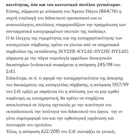
κοινότητας, όσο και του κοινωνικού συνόλου γενικότερα».
Επίσης, σύμφωνα με απόφαση του Άρειου Πάγου (864/76) η
συχνή εναλλαγή του διδακτικού προσωπικού και οι
αναιτιολόγητες απολύσεις «παρεμποδίζουν την πραγμάτωση των
συνταγματικά κατοχυρωμένων σκοπών της παιδείας».
Ο δε έλεγχος της νομιμότητας και της καταχρηστικότητας των
καταγγελιών σύμβασης πρέπει να γίνεται από τα υπηρεσιακά
συμβούλια της εκπαίδευσης (ΚΥΣΠΕ-ΚΥΣΔΕ-ΠΥΣΠΕ-ΠΥΣΔΕ)
σύμφωνα με την πάγια νομολογία αρμόδιων διοικητικών
δικαστηρίων (ενδεικτικά αναφέρεται η απόφαση 245/98 του
ΣτΕ).
Ειδικότερα, σε ό, τι αφορά την καταχρηστικότητα της άσκησης
του δικαιώματος της καταγγελίας σύμβασης, η απόφαση 1357/99
του ΣτΕ ορίζει με σαφήνεια ότι η απόλυση, για να μην κριθεί
παράνομη ως καταχρηστική, θα πρέπει να στηρίζεται
αποκλειστικά σε λόγους σχετικούς με την ικανότητα του
εκπαιδευτικού, την ποιότητα του διδακτικού του έργου, την εν
γένει συμπεριφορά του και την ορθολογική οργάνωση και
λειτουργία του σχολείου.
Τέλος, η απόφαση 622/2010 του ΣτΕ συνοψίζει σε γενικές