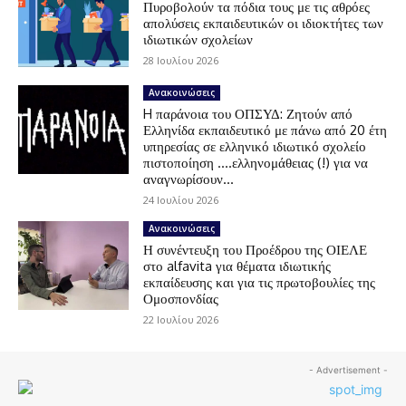
Πυροβολούν τα πόδια τους με τις αθρόες
απολύσεις εκπαιδευτικών οι ιδιοκτήτες των
ιδιωτικών σχολείων
28 Ιουλίου 2026
Ανακοινώσεις
H παράνοια του ΟΠΣΥΔ: Ζητούν από
Ελληνίδα εκπαιδευτικό με πάνω από 20 έτη
υπηρεσίας σε ελληνικό ιδιωτικό σχολείο
πιστοποίηση ….ελληνομάθειας (!) για να
αναγνωρίσουν...
24 Ιουλίου 2026
Ανακοινώσεις
Η συνέντευξη του Προέδρου της ΟΙΕΛΕ
στο alfavita για θέματα ιδιωτικής
εκπαίδευσης και για τις πρωτοβουλίες της
Ομοσπονδίας
22 Ιουλίου 2026
- Advertisement -