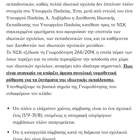
εκπαιδευτικών, καθώς πολλά ιδιωτικά σχολεία δεν έστελναν πλέον
στοιχεία στο Υπουργείο Παιδείας. Έτσι, μετά από εντολή του τότε
Υπουργού Παιδείας Α. Λοβέρδου η Διεύθυνση Ιδιωτικής
Εκπαίδευσης του Υπουργείου Παιδείας κατέθεσε προς το ΝΣΚ
συγκεκριμένα ερωτήματα που αφορούσαν την εποπτεία των
ιδιωτικών σχολείων, των εκπαιδευτικών τους και τα καθήκοντα
των Διευθυντών των ιδιωτικών σχολικών μονάδων.
Το ΝΣΚ εξέδωσε τη Γνωμοδότηση 266/2014, η οποία πέραν των
όσων περιέχει και τα οποία περιορίζουν την ασυδοσία στο χώρο
των ιδιωτικών σχολείων, αναφέρει κάτι ιδιαίτερα σημαντικό.
Πως
είναι αναγκαίο να υπάρξει άμεσα συνολική νομοθετική
ρύθμιση για τα ζητήματα της ιδιωτικής εκπαίδευσης.
Υπενθυμίζουμε τα βασικά σημεία της Γνωμοδότησης που
ενδιαφέρουν τον κλάδο:
Ότι πλέον ο ελάχιστον χρόνος σύμβασης είναι το ένα σχολικό
έτος (1/9-31/8), επομένως η υπογραφή ολιγόμηνων
συμβάσεων πλέον απαγορεύεται
Ότι η καταγγελία σύμβασης κατά τη διάρκεια του σχολικού
έτους δεν είναι δυνατή