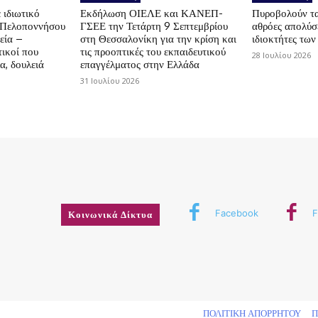
 ιδιωτικό
Εκδήλωση ΟΙΕΛΕ και ΚΑΝΕΠ-
Πυροβολούν τα 
ς Πελοποννήσου
ΓΣΕΕ την Τετάρτη 9 Σεπτεμβρίου
αθρόες απολύσε
εία –
στη Θεσσαλονίκη για την κρίση και
ιδιοκτήτες των
ικοί που
τις προοπτικές του εκπαιδευτικού
28 Ιουλίου 2026
α, δουλειά
επαγγέλματος στην Ελλάδα
31 Ιουλίου 2026
Facebook
F
Κοινωνικά Δίκτυα
δικαιώματος
ΠΟΛΙΤΙΚΗ ΑΠΟΡΡΗΤΟΥ
Π