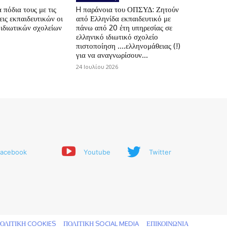
πόδια τους με τις
H παράνοια του ΟΠΣΥΔ: Ζητούν
ις εκπαιδευτικών οι
από Ελληνίδα εκπαιδευτικό με
 ιδιωτικών σχολείων
πάνω από 20 έτη υπηρεσίας σε
ελληνικό ιδιωτικό σχολείο
πιστοποίηση ….ελληνομάθειας (!)
για να αναγνωρίσουν...
24 Ιουλίου 2026
acebook
Youtube
Twitter
ΟΛΙΤΙΚΗ COOKIES
ΠΟΛΙΤΙΚΗ SOCIAL MEDIA
ΕΠΙΚΟΙΝΩΝΙΑ