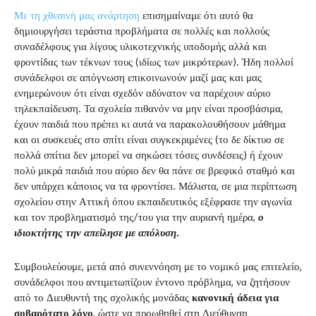
Με τη χθεσινή μας ανάρτηση
επισημαίναμε ότι αυτό θα
δημιουργήσει τεράστια προβλήματα σε πολλές και πολλούς
συναδέλφους για λίγους υλικοτεχνικής υποδομής αλλά και
φροντίδας των τέκνων τους (ιδίως των μικρότερων). Ήδη πολλοί
συνάδελφοι σε απόγνωση επικοινωνούν μαζί μας και μας
ενημερώνουν ότι είναι σχεδόν αδύνατον να παρέχουν αύριο
τηλεκπαίδευση. Τα σχολεία πιθανόν να μην είναι προσβάσιμα,
έχουν παιδιά που πρέπει κι αυτά να παρακολουθήσουν μάθημα
και οι συσκευές στο σπίτι είναι συγκεκριμένες (το δε δίκτυο σε
πολλά σπίτια δεν μπορεί να σηκώσει τόσες συνδέσεις) ή έχουν
πολύ μικρά παιδιά που αύριο δεν θα πάνε σε βρεφικό σταθμό και
δεν υπάρχει κάποιος να τα φροντίσει. Μάλιστα, σε μια περίπτωση
σχολείου στην Αττική όπου εκπαιδευτικός εξέφρασε την αγωνία
και τον προβληματισμό της/του για την αυριανή ημέρα,
ο
ιδιοκτήτης την απείλησε με απόλυση.
Συμβουλεύουμε, μετά από συνεννόηση με το νομικό μας επιτελείο,
συνάδελφοι που αντιμετωπίζουν έντονο πρόβλημα, να ζητήσουν
από το Διευθυντή της σχολικής μονάδας
κανονική άδεια για
σοβαρότατο λόγο
, ώστε να προωθηθεί στη Διεύθυνση