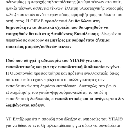
αδυναμίας μη παροχής τηλεκπαίδευσης (αριθμό τέκνων στο σπίτι,
ηλικία τέκνων, ασθένεια τέκνων, έλλειψη υλικοτεχνικής υποδομής
κ.λπ.) που αποδεικνύει πέραν πάσης αμφισβήτησης το δίκαιο του
αιτήματος. Η ΟΙΕΛΕ προειδοποιεί ότι
θα δώσει στη
δημοσιότητα τα ιδιωτικά σχολεία που θα αρνηθούν να
εισηγηθούν θετικά στις Διευθύνσεις Εκπαίδευσης
, ιδίως εάν οι
περιπτώσεις αφορούν
σε μητέρες με σοβαρότατο ζήτημα
εποπτείας μικρών/ασθενών τέκνων.
Ιδού που οδηγεί η αδιαφορία του ΥΠΑΙΘ για τους
εκπαιδευτικούς και για την εκπαιδευτική διαδικασία εν γένει
.
Η Ομοσπονδία προειδοποίησε και πρότεινε εναλλακτικές, όπως
πιστεύουμε ότι έχουν πράξει και οι συλλογικότητες των
εκπαιδευτικών στη δημόσια εκπαίδευση. Δυστυχώς, στο βωμό
εξυπηρέτησης του γονέα-ψηφοφόρου-πελάτη, το παιδί, η
εκπαιδευτική διαδικασία,
ο εκπαιδευτικός και οι ανάγκες του δεν
λαμβάνονται υπόψιν.
ΥΓ Ελπίζουμε ότι η σπουδή που έδειξαν οι υπηρεσίες του ΥΠΑΙΘ
για να δώσουν εντολή τηλεκπαίδευσης για αύριο να συνοδεύεται