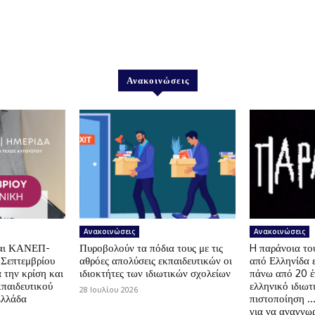
Ανακοινώσεις
Ανακοινώσεις
Ανακοινώσεις
αι ΚΑΝΕΠ-
Πυροβολούν τα πόδια τους με τις
H παράνοια τ
 Σεπτεμβρίου
αθρόες απολύσεις εκπαιδευτικών οι
από Ελληνίδα 
 την κρίση και
ιδιοκτήτες των ιδιωτικών σχολείων
πάνω από 20 έ
κπαιδευτικού
ελληνικό ιδιωτ
28 Ιουλίου 2026
Ελλάδα
πιστοποίηση …
για να αναγνωρ