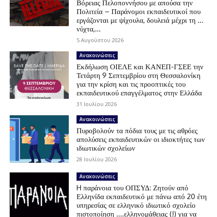
Βόρειας Πελοποννήσου με απούσα την
Πολιτεία – Παράνομοι εκπαιδευτικοί που
εργάζονται με ψίχουλα, δουλειά μέχρι τη …
νύχτα,...
5 Αυγούστου 2026
Ανακοινώσεις
Εκδήλωση ΟΙΕΛΕ και ΚΑΝΕΠ-ΓΣΕΕ την
Τετάρτη 9 Σεπτεμβρίου στη Θεσσαλονίκη
για την κρίση και τις προοπτικές του
εκπαιδευτικού επαγγέλματος στην Ελλάδα
31 Ιουλίου 2026
Ανακοινώσεις
Πυροβολούν τα πόδια τους με τις αθρόες
απολύσεις εκπαιδευτικών οι ιδιοκτήτες των
ιδιωτικών σχολείων
28 Ιουλίου 2026
Ανακοινώσεις
H παράνοια του ΟΠΣΥΔ: Ζητούν από
Ελληνίδα εκπαιδευτικό με πάνω από 20 έτη
υπηρεσίας σε ελληνικό ιδιωτικό σχολείο
πιστοποίηση ….ελληνομάθειας (!) για να