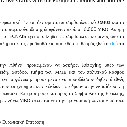
ltative status with the European Commission and the
 Ευρωπαϊκή Ένωση δεν υφίσταται συμβουλευτικό status και το
λίστα παρακολούθησης διαφάνειας περίπου 6.000 ΜΚΟ. Ακόμη
τι το ECNAIS έχει αποβληθεί ως συμβουλευτικό μέλος από το
πληρούσε τις προϋποθέσεις που έθετε ο θεσμός (
δείτε
εδώ
το
την Αθήνα, προκειμένου να ασκήσει lobbying υπέρ των
πειδή, ωστόσο, τμήμα των ΜΜΕ και του πολιτικού κόσμου
μενη οργάνωση, προκειμένου να προσδώσουν δήθεν διεθνές
δοτων επιχειρηματικών κύκλων που δρουν στην εκπαίδευση, η
Ευρωπαϊκή Επιτροπή όσο και προς το Συμβούλιο της Ευρώπης,
 η εν λόγω ΜΚΟ ψεύδεται για την προνομιακή «σχέση» με τους
ν Ευρωπαϊκή Επιτροπή