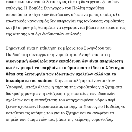
εσωτερικό κανονισμό λειτουργίας είτε τη διενέργεια εξετάσεων
επιλογής. Η Βοηθός Συνηγόρου του Πολίτη παραθέτει
αποσπάσματα σχετικών διατάσεων, σύμφωνα με τις οποίες α) ο
εσωτερικός κανονισμός δεν υπερισχύει της ισχύουσας νομοθεσίας
και β) οι μαθητές θα πρέπει να εγγράφονται βάσει προτεραιότητας
της αίτησης και όχι διαδικασιών επιλογής.
Σημαντική είναι η επίκληση εκ μέρους του Συνηγόρου του
Παιδιού στη συνταγματική νομιμότητα. Αναφέρεται ότι
η
οικονομική ελευθερία στην εκπαίδευση δεν είναι απεριόριστη
και δεν μπορεί να υπερβαίνει τα όρια που το ίδιο το Σύνταγμα
θέτει στη λειτουργία των ιδιωτικών σχολείων αλλά και τα
δικαιώματα του παιδιού.
Στην επιστολή προτείνονται στον
Υπουργό, μεταξύ άλλων, η τήρηση της νομοθεσίας για ζητήματα
διάκρισης μαθητών, η ενίσχυση της εποπτείας των ιδιωτικών
σχολείων και η επανεξέταση του απαρχαιωμένου νόμου περί
ξένων σχολείων. Παρακαλείται, επίσης, το Υπουργείο Παιδείας να
καταθέσει τις απόψεις του για το ζήτημα και να αναφέρει τα
σημεία των διαφωνιών του, βάσει της κείμενης νομοθεσίας.