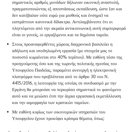
σημαντικός αριθμός μονάδων δήλωναν εικονική αναστολή,
πραγματοποιώντας εξ αποστάσεως εκπαίδευση, ώστε (αν και
δεν κατέβαλαν ούτε ευρώ για μισθούς και ένσημα) να
εισπράττουν κανονικά δίδακτρα. Αντιλαμβάνεστε ότι οι
πληττόμενοι από την ακραία αντικοινωνική αυτή συμπεριφορά
είναι οι γονείς, οι εργαζόμενοι και τα δημόσια ταμεία.
Στους προαναφερθέντες χώρους διαχρονικά βασιλεύει η
αδήλωτη και υποδηλωμένη εργασία (με στοιχεία μας το
ποσοστό κυμαίνεται στο 40% περίπου). Με ευθύνη τόσο της
προηγούμενης όσο και της τωρινής πολιτικής ηγεσίας του
Υπουργείου Παιδείας, παραμένει ανενεργή η ηλεκτρονική
πλατφόρμα που προβλέπεται από το άρθρο 30 του Ν.
4415/2016, η λειτουργία της οποίας σε συνδυασμό με την
Εργάνη θα μπορούσε να περιορίσει σημαντικά το φαινόμενο
αυτό και να μειώσει έτσι την άγρια εργασιακή εκμετάλλευση
και την αιμορραγία των κρατικών ταμείων.
Με ευθύνη κυρίως των οικονομικών υπηρεσιών του
Υπουργείου έχουν προκύψει κρίσιμα θέματα, όπως: