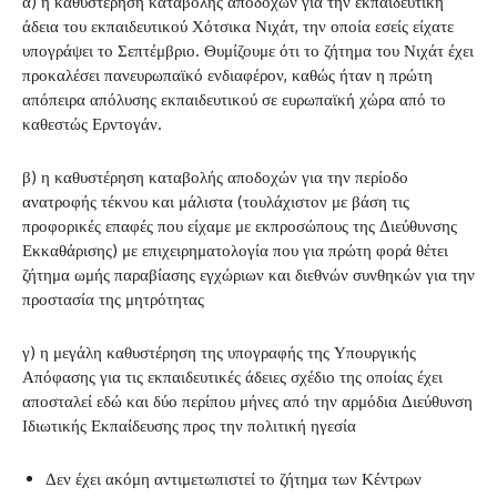
α) η καθυστέρηση καταβολής αποδοχών για την εκπαιδευτική
άδεια του εκπαιδευτικού Χότσικα Νιχάτ, την οποία εσείς είχατε
υπογράψει το Σεπτέμβριο. Θυμίζουμε ότι το ζήτημα του Νιχάτ έχει
προκαλέσει πανευρωπαϊκό ενδιαφέρον, καθώς ήταν η πρώτη
απόπειρα απόλυσης εκπαιδευτικού σε ευρωπαϊκή χώρα από το
καθεστώς Ερντογάν.
β) η καθυστέρηση καταβολής αποδοχών για την περίοδο
ανατροφής τέκνου και μάλιστα (τουλάχιστον με βάση τις
προφορικές επαφές που είχαμε με εκπροσώπους της Διεύθυνσης
Εκκαθάρισης) με επιχειρηματολογία που για πρώτη φορά θέτει
ζήτημα ωμής παραβίασης εγχώριων και διεθνών συνθηκών για την
προστασία της μητρότητας
γ) η μεγάλη καθυστέρηση της υπογραφής της Υπουργικής
Απόφασης για τις εκπαιδευτικές άδειες σχέδιο της οποίας έχει
αποσταλεί εδώ και δύο περίπου μήνες από την αρμόδια Διεύθυνση
Ιδιωτικής Εκπαίδευσης προς την πολιτική ηγεσία
Δεν έχει ακόμη αντιμετωπιστεί το ζήτημα των Κέντρων