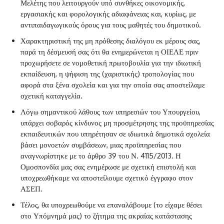
Μελέτης που λειτουργούν υπό συνθήκες οικονομικής,
εργασιακής και φορολογικής αδιαφάνειας και, κυρίως, με
αντιπαιδαγωγικούς όρους για τους μαθητές του δημοτικού.
Χαρακτηριστική της μη πρόθεσης διαλόγου εκ μέρους σας,
παρά τη δέσμευσή σας ότι θα ενημερώνεται η ΟΙΕΛΕ πριν
προχωρήσετε σε νομοθετική πρωτοβουλία για την ιδιωτική
εκπαίδευση, η ψήφιση της (χαριστικής) τροπολογίας που
αφορά στα ξένα σχολεία και για την οποία σας αποστείλαμε
σχετική καταγγελία.
Λόγω σημαντικού λάθους των υπηρεσιών του Υπουργείου,
υπάρχει σοβαρός κίνδυνος μη προσμέτρησης της προϋπηρεσίας
εκπαιδευτικών που υπηρέτησαν σε ιδιωτικά δημοτικά σχολεία
βάσει μονοετών συμβάσεων, μιας προϋπηρεσίας που
αναγνωρίστηκε με το άρθρο 39 του Ν. 4115/2013. Η
Ομοσπονδία μας σας ενημέρωσε με σχετική επιστολή και
υποχρεωθήκαμε να αποστείλουμε σχετικό έγγραφο στον
ΑΣΕΠ.
Τέλος, θα υποχρεωθούμε να επαναλάβουμε (το είχαμε θέσει
στο Υπόμνημά μας) το ζήτημα της ακραίας κατάστασης