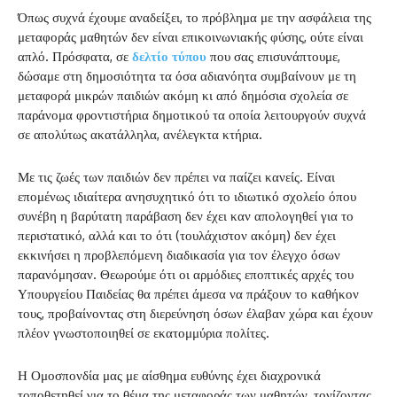
Όπως συχνά έχουμε αναδείξει, το πρόβλημα με την ασφάλεια της
μεταφοράς μαθητών δεν είναι επικοινωνιακής φύσης, ούτε είναι
απλό. Πρόσφατα, σε
δελτίο τύπου
που σας επισυνάπτουμε,
δώσαμε στη δημοσιότητα τα όσα αδιανόητα συμβαίνουν με τη
μεταφορά μικρών παιδιών ακόμη κι από δημόσια σχολεία σε
παράνομα φροντιστήρια δημοτικού τα οποία λειτουργούν συχνά
σε απολύτως ακατάλληλα, ανέλεγκτα κτήρια.
Με τις ζωές των παιδιών δεν πρέπει να παίζει κανείς. Είναι
επομένως ιδιαίτερα ανησυχητικό ότι το ιδιωτικό σχολείο όπου
συνέβη η βαρύτατη παράβαση δεν έχει καν απολογηθεί για το
περιστατικό, αλλά και το ότι (τουλάχιστον ακόμη) δεν έχει
εκκινήσει η προβλεπόμενη διαδικασία για τον έλεγχο όσων
παρανόμησαν. Θεωρούμε ότι οι αρμόδιες εποπτικές αρχές του
Υπουργείου Παιδείας θα πρέπει άμεσα να πράξουν το καθήκον
τους, προβαίνοντας στη διερεύνηση όσων έλαβαν χώρα και έχουν
πλέον γνωστοποιηθεί σε εκατομμύρια πολίτες.
Η Ομοσπονδία μας με αίσθημα ευθύνης έχει διαχρονικά
τοποθετηθεί για το θέμα της μεταφοράς των μαθητών, τονίζοντας