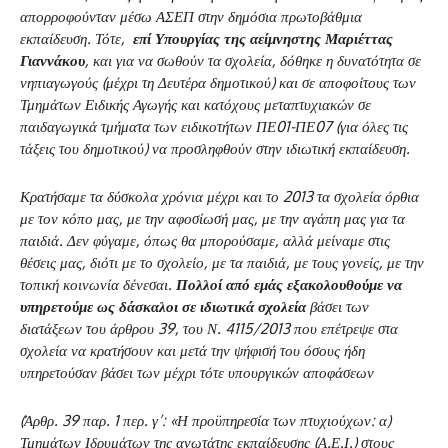
απορροφούνταν μέσω ΑΣΕΠ στην δημόσια πρωτοβάθμια
εκπαίδευση. Τότε,
επί Υπουργίας της αείμνηστης Μαριέττας
Γιαννάκου
, και για να σωθούν τα σχολεία, δόθηκε η δυνατότητα σε
νηπιαγωγούς (μέχρι τη Δευτέρα δημοτικού) και σε αποφοίτους των
Τμημάτων Ειδικής Αγωγής και κατόχους μεταπτυχιακών σε
παιδαγωγικά τμήματα των ειδικοτήτων ΠΕ01-ΠΕ07 (για όλες τις
τάξεις του δημοτικού) να προσληφθούν στην ιδιωτική εκπαίδευση.
Κρατήσαμε τα δύσκολα χρόνια μέχρι και το 2013 τα σχολεία όρθια
με τον κόπο μας, με την αφοσίωσή μας, με την αγάπη μας για τα
παιδιά. Δεν φύγαμε, όπως θα μπορούσαμε, αλλά μείναμε στις
θέσεις μας, διότι με το σχολείο, με τα παιδιά, με τους γονείς, με την
τοπική κοινωνία δένεσαι.
Πολλοί από εμάς εξακολουθούμε να
υπηρετούμε ως δάσκαλοι σε ιδιωτικά σχολεία
βάσει των
διατάξεων του άρθρου 39, του Ν. 4115/2013 που επέτρεψε στα
σχολεία να κρατήσουν και μετά την ψήφισή του όσους ήδη
υπηρετούσαν βάσει των μέχρι τότε υπουργικών αποφάσεων
(Άρθρ. 39 παρ. 1 περ. γ’: «Η προϋπηρεσία των πτυχιούχων: α)
Τμημάτων Ιδρυμάτων της ανωτάτης εκπαίδευσης (Α.Ε.Ι.) στους