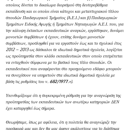
οποίους δίνεται το δικαίωμα διορισμού στη δευτεροβάθμια
εκπαίδευση και οι οποίοι είναι κάτοχοι και μεταπτυχιακού τίτλου
σπουδών Παιδαγωγικού Τμήματος (Α.Ε.Ι.) και β) Παιδαγωγικών
Τμημάτων Ειδικής Αγωγής ή Τμημάτων Νηπιαγωγών Α.Ε.Ι. που, για
την κάλυψη έκτακτων εκπαιδευτικών αναγκών, εργάστηκαν, δυνάμει
μονοετών συμβάσεων ή έχουν, επίσης δυνάμει μονοετών
συμβάσεων, προσληφθεί για να εργαστούν έως και το σχολικό έτος
2012 – 2013 ως δάσκαλοι σε ιδιωτικά δημοτικά σχολεία, λογίζεται
ως προϋπηρεσία στον κλάδο εκπαιδευτικών στον οποίο επιτρέπεται
να ενταχθούν σύμφωνα με το βασικό τους τίτλο σπουδών. Οι
εκπαιδευτικοί που αναφέρονται στο προηγούμενο εδάφιο μπορούν
να συνεχίσουν να υπηρετούν στα ιδιωτικά δημοτικά σχολεία με
βάση τις ρυθμίσεις του ν.
682/1977
.»).
Υπενθυμίζουμε ότι η συγκεκριμένη ρύθμιση για την αναγνώριση της
προϋπηρεσίας των εκπαιδευτικών των ανωτέρω κατηγοριών ΔΕΝ
έχει καταργηθεί έως σήμερα.
Θεωρήσαμε, ίσως με αφέλεια, ότι η πολιτεία θα αναγνώριζε την
προσφορά μας και δεν θα μας άφηνε ακάλυπτους για το διάστημα