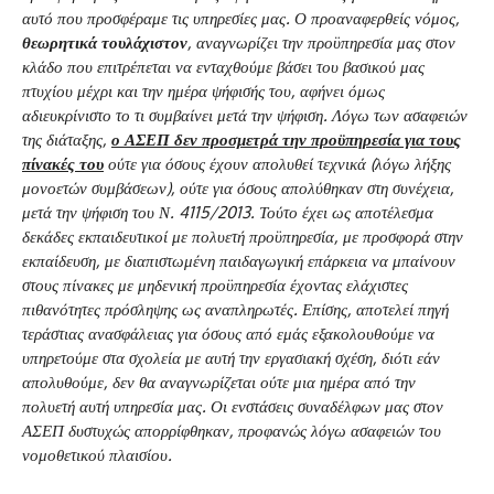
αυτό που προσφέραμε τις υπηρεσίες μας. Ο προαναφερθείς νόμος,
θεωρητικά τουλάχιστον
, αναγνωρίζει την προϋπηρεσία μας στον
κλάδο που επιτρέπεται να ενταχθούμε βάσει του βασικού μας
πτυχίου μέχρι και την ημέρα ψήφισής του, αφήνει όμως
αδιευκρίνιστο το τι συμβαίνει μετά την ψήφιση. Λόγω των ασαφειών
της διάταξης,
ο ΑΣΕΠ δεν προσμετρά την προϋπηρεσία για τους
πίνακές του
ούτε για όσους έχουν απολυθεί τεχνικά (λόγω λήξης
μονοετών συμβάσεων), ούτε για όσους απολύθηκαν στη συνέχεια,
μετά την ψήφιση του Ν. 4115/2013. Τούτο έχει ως αποτέλεσμα
δεκάδες εκπαιδευτικοί με πολυετή προϋπηρεσία, με προσφορά στην
εκπαίδευση, με διαπιστωμένη παιδαγωγική επάρκεια να μπαίνουν
στους πίνακες με μηδενική προϋπηρεσία έχοντας ελάχιστες
πιθανότητες πρόσληψης ως αναπληρωτές. Επίσης, αποτελεί πηγή
τεράστιας ανασφάλειας για όσους από εμάς εξακολουθούμε να
υπηρετούμε στα σχολεία με αυτή την εργασιακή σχέση, διότι εάν
απολυθούμε, δεν θα αναγνωρίζεται ούτε μια ημέρα από την
πολυετή αυτή υπηρεσία μας. Οι ενστάσεις συναδέλφων μας στον
ΑΣΕΠ δυστυχώς απορρίφθηκαν, προφανώς λόγω ασαφειών του
νομοθετικού πλαισίου.