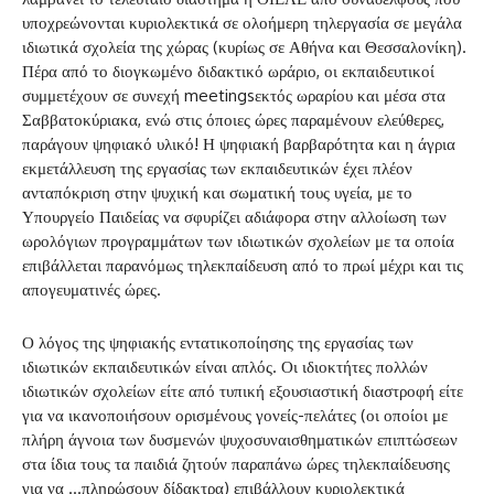
υποχρεώνονται κυριολεκτικά σε ολοήμερη τηλεργασία σε μεγάλα
ιδιωτικά σχολεία της χώρας (κυρίως σε Αθήνα και Θεσσαλονίκη).
Πέρα από το διογκωμένο διδακτικό ωράριο, οι εκπαιδευτικοί
συμμετέχουν σε συνεχή meetingsεκτός ωραρίου και μέσα στα
Σαββατοκύριακα, ενώ στις όποιες ώρες παραμένουν ελεύθερες,
παράγουν ψηφιακό υλικό! Η ψηφιακή βαρβαρότητα και η άγρια
εκμετάλλευση της εργασίας των εκπαιδευτικών έχει πλέον
ανταπόκριση στην ψυχική και σωματική τους υγεία, με το
Υπουργείο Παιδείας να σφυρίζει αδιάφορα στην αλλοίωση των
ωρολόγιων προγραμμάτων των ιδιωτικών σχολείων με τα οποία
επιβάλλεται παρανόμως τηλεκπαίδευση από το πρωί μέχρι και τις
απογευματινές ώρες.
Ο λόγος της ψηφιακής εντατικοποίησης της εργασίας των
ιδιωτικών εκπαιδευτικών είναι απλός. Οι ιδιοκτήτες πολλών
ιδιωτικών σχολείων είτε από τυπική εξουσιαστική διαστροφή είτε
για να ικανοποιήσουν ορισμένους γονείς-πελάτες (οι οποίοι με
πλήρη άγνοια των δυσμενών ψυχοσυναισθηματικών επιπτώσεων
στα ίδια τους τα παιδιά ζητούν παραπάνω ώρες τηλεκπαίδευσης
για να …πληρώσουν δίδακτρα) επιβάλλουν κυριολεκτικά