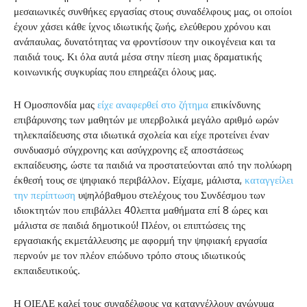
μεσαιωνικές συνθήκες εργασίας στους συναδέλφους μας, οι οποίοι
έχουν χάσει κάθε ίχνος ιδιωτικής ζωής, ελεύθερου χρόνου και
ανάπαυλας, δυνατότητας να φροντίσουν την οικογένεια και τα
παιδιά τους. Κι όλα αυτά μέσα στην πίεση μιας δραματικής
κοινωνικής συγκυρίας που επηρεάζει όλους μας.
Η Ομοσπονδία μας
είχε αναφερθεί στο ζήτημα
επικίνδυνης
επιβάρυνσης των μαθητών με υπερβολικά μεγάλο αριθμό ωρών
τηλεκπαίδευσης στα ιδιωτικά σχολεία και είχε προτείνει έναν
συνδυασμό σύγχρονης και ασύγχρονης εξ αποστάσεως
εκπαίδευσης, ώστε τα παιδιά να προστατεύονται από την πολύωρη
έκθεσή τους σε ψηφιακό περιβάλλον. Είχαμε, μάλιστα,
καταγγείλει
την περίπτωση
υψηλόβαθμου στελέχους του Συνδέσμου των
ιδιοκτητών που επιβάλλει 40λεπτα μαθήματα επί 8 ώρες και
μάλιστα σε παιδιά δημοτικού! Πλέον, οι επιπτώσεις της
εργασιακής εκμετάλλευσης με αφορμή την ψηφιακή εργασία
περνούν με τον πλέον επώδυνο τρόπο στους ιδιωτικούς
εκπαιδευτικούς.
Η ΟΙΕΛΕ καλεί τους συναδέλφους να καταγγέλλουν ανώνυμα