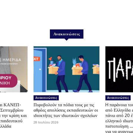
Ανακοινώσεις
Ανακοινώσεις
Ανακοινώσεις
αι ΚΑΝΕΠ-
Πυροβολούν τα πόδια τους με τις
H παράνοια τ
 Σεπτεμβρίου
αθρόες απολύσεις εκπαιδευτικών οι
από Ελληνίδα 
 την κρίση και
ιδιοκτήτες των ιδιωτικών σχολείων
πάνω από 20 έ
κπαιδευτικού
ελληνικό ιδιωτ
28 Ιουλίου 2026
Ελλάδα
πιστοποίηση …
για να αναγνωρ