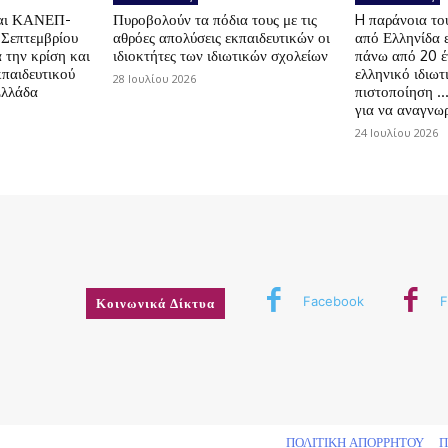
αι ΚΑΝΕΠ-
Πυροβολούν τα πόδια τους με τις
H παράνοια τ
 Σεπτεμβρίου
αθρόες απολύσεις εκπαιδευτικών οι
από Ελληνίδα 
 την κρίση και
ιδιοκτήτες των ιδιωτικών σχολείων
πάνω από 20 έ
κπαιδευτικού
ελληνικό ιδιωτ
28 Ιουλίου 2026
Ελλάδα
πιστοποίηση …
για να αναγνωρ
24 Ιουλίου 2026
Facebook
F
Κοινωνικά Δίκτυα
δικαιώματος
ΠΟΛΙΤΙΚΗ ΑΠΟΡΡΗΤΟΥ
Π