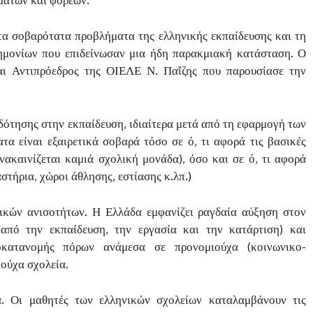
τα σοβαρότατα προβλήματα της ελληνικής εκπαίδευσης και τη
νημονίων που επιδείνωσαν μια ήδη παρακμιακή κατάσταση. Ο
 Αντιπρόεδρος της ΟΙΕΛΕ Ν. Παΐζης που παρουσίασε την
οδότησης στην εκπαίδευση, ιδιαίτερα μετά από τη εφαρμογή των
 είναι εξαιρετικά σοβαρά τόσο σε ό, τι αφορά τις βασικές
νακαινίζεται καμιά σχολική μονάδα), όσο και σε ό, τι αφορά
στήρια, χώροι άθλησης, εστίασης κ.λπ.)
νικών ανισοτήτων. Η Ελλάδα εμφανίζει ραγδαία αύξηση στον
πό την εκπαίδευση, την εργασία και την κατάρτιση) και
οκατανομής πόρων ανάμεσα σε προνομιούχα (κοινωνικο-
ιούχα σχολεία.
α. Οι μαθητές των ελληνικών σχολείων καταλαμβάνουν τις