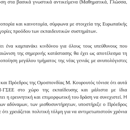
δοση στα βασικά γνωστικά αντικείμενα (Μαθηματικά, Γλώσσα,
τοπορία και καινοτομία, σύμφωνα με στοιχεία της Ευρωπαϊκής
ηγορίες προόδου των εκπαιδευτικών συστημάτων.
σει ένα καμπανάκι κινδύνου για όλους τους υπεύθυνους που
αιώνιση της σημερινής κατάστασης θα έχει ως αποτέλεσμα τη
οποίηση μεγάλου τμήματος της νέας γενιάς με ανυπολόγιστες
αι Πρόεδρος της Ομοσπονδίας Μ. Κουρουτός τόνισε ότι αυτά
ΓΣΕΕ στο χώρο της εκπαίδευσης και μάλιστα με ίδια
πει η ερευνητική και επιμορφωτική του δράση να συνεχιστεί. H
 των αδύναμων, των μισθοσυντήρητων, υποστήριξε ο Πρόεδρος
 ότι χρειάζεται πολιτική τόλμη για να αντιμετωπιστούν χρόνια