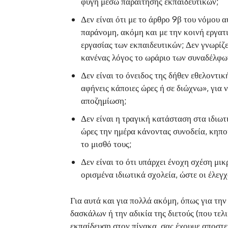
φυγή μέσω παραίτησης εκπαιδευτικών;
Δεν είναι ότι με το άρθρο 9β του νόμου 
παράνομη, ακόμη και με την κοινή εργα
εργασίας των εκπαιδευτικών; Δεν γνωρίζε
κανένας λόγος το ωράριο των συναδέλφων
Δεν είναι το όνειδος της δήθεν εθελοντι
αφήνεις κάποιες ώρες ή σε διώχνω», για 
αποζημίωση;
Δεν είναι η τραγική κατάσταση στα ιδιωτ
ώρες την ημέρα κάνοντας συνοδεία, κηπο
το μισθό τους;
Δεν είναι το ότι υπάρχει ένοχη σχέση μι
ορισμένα ιδιωτικά σχολεία, ώστε οι έλεγχ
Για αυτά και για πολλά ακόμη, όπως για τη
δασκάλων ή την αδικία της διετούς (που τε
εκπαίδευση στον πίνακα, σας έχουμε αποστ