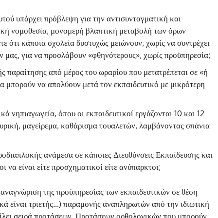
αυτού υπάρχει πρόβλεψη για την αντισυνταγματική και
τική νομοθεσία, μονομερή βλαπτική μεταβολή των όρων
τε ότι κάποια σχολεία δυστυχώς μειώνουν, χωρίς να συντρέχει
 μας, για να προσλάβουν «φθηνότερους», χωρίς προϋπηρεσία;
κής παραίτησης από μέρος του ωραρίου που μετατρέπεται σε «ή
να μπορούν να απολύουν μετά τον εκπαιδευτικό με μικρότερη
ικά νηπιαγωγεία, όπου οι εκπαιδευτικοί εργάζονται 10 και 12
υρική, μαγείρεμα, καθάρισμα τουαλετών, λαμβάνοντας σπάνια
κροδιαπλοκής ανάμεσα σε κάποιες Διευθύνσεις Εκπαίδευσης και
οι να είναι είτε προσχηματικοί είτε ανύπαρκτοι;
ν αναγνώριση της προϋπηρεσίας των εκπαιδευτικών σε θέση
λικά είναι τριετής…) παραμονής αναπληρωτών από την ιδιωτική
είλει σειρά προτάσεων. Προτάσεων ορθολογικών που μπορούν