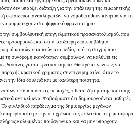
ιάδες παιδιά και εργαζόμενους, εργασιακών όρων και
φόσον δεν υπάρξει διάταξη για την απάλειψη της τιμωρητικής
ική εκπαίδευση αναπληρωτών, να νομοθετηθούν κίνητρα για τη
ε να συμμετέχουν στο ψηφιακό φροντιστήριο
ια την συμβουλευτική επαγγελματικού προσανατολισμού, που
γες προσαρμογές και στην κατώτερη δευτεροβάθμια
ροή ιδιωτικών εταιρειών στο πεδίο, από τη στιγμή που
ε τη συνδρομή ικανότατων συμβούλων, να καλύψει τις
ες δαπάνες για τα κρατικά ταμεία. Θα πρέπει γενικώς να
 παροχής κρατικού χρήματος σε επιχειρηματίες, όταν το
νει την ίδια δουλειά και με καλύτερη ποιότητα.
νασίων σε δυσπρόσιτες περιοχές, τίθεται ζήτημα της ισότιμης
ωστικά αντικείμενα. Φοβούμαστε ότι δημιουργούνται μαθητές
. Το φινλαδικό παράδειγμα της δημιουργίας μεγάλων
ά διαμερίσματα με την υποχρέωση της πολιτείας στη μεταφορά
ς πλήρως καλυμμένος παιδαγωγικά και να μην υπάρχουν