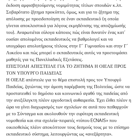
έκδοση αμφισβητούμενης νομιμότητας τίτλων σπουδών κ.λπ.
Σοβαρότατο ζήτημα προκύπτει, όμως, και για το ζήτημα της
απόλυσης με προειδοποίηση σε έναν εκπαιδευτικό (η οποία
γίνεται αποκλειστικά για λόγους εκμηδένισης της αποζημίωσής
του). Αναρωτιέται εύλογα κάποιος πώς είναι δυνατόν ένας κατ’
ουσίαν απολυμένος εκπαιδευτικός να βαθμολογεί και να
υπογράφει απολυτήριους τίτλους στην Γ΄ Γυμνασίου και στην Γ΄
Λυκείου και πώς μπορεί ο εκπαιδευτικός αυτός να προετοιμάσει
μαθητές για τις Πανελλαδικές Εξετάσεις.
ΕΠΙΣΤΟΛΗ ΑΠΕΣΤΕΙΛΕ ΓΙΑ ΤΟ ΖΗΤΗΜΑ Η ΟΙΕΛΕ ΠΡΟΣ
ΤΟΝ ΥΠΟΥΡΓΟ ΠΑΙΔΕΙΑΣ
Η ΟΙΕΛΕ απέστειλε για το θέμα επιστολή προς τον Υπουργό
Παιδείας, ζητώντας την άμεση παρέμβαση της Πολιτείας, ώστε να
προστατευθεί το δημόσιο και κοινωνικό αγαθό της παιδείας από
την ανεξέλεγκτη πλέον εργοδοτική αυθαιρεσία. Έχει έλθει πλέον η
ώρα να γίνει διαχωρισμός των σχολείων σε αυτά που πειθαρχούν
με το Σύνταγμα και ακολουθούν την ευρύτερη εκπαιδευτική
νομοθεσία και στα σχολεία-πειρατές «τύπου ECNAIS» που
οικειοθελώς πλέον αποκόπτουν τους δεσμούς τους με το επίσημο
εκπαιδευτικό σύστημα, λειτουργώντας ως «ανεξάρτητα».