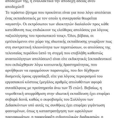
αποδοχών της, ή εναλλακτικά την αποδοχή άδειας άνευ
αποδοχών!!
Το τεράστιο ζήτημα που προκύπτει είναι για ποιο λόγο απολύεται
ένας εκπαιδευτικός με τον οποίο η συνεργασία θεωρείται
«αγαστή». Οι εκπρόσωποι των ιδιοκτητών διαλαλούν προς κάθε
κατεύθυνση πως επιδιώκουν τις ελεύθερες απολύσεις για λόγους
«αξιολόγησης του προσωπικού τους». Όλοι, βέβαια, οι
εμπλεκόμενοι στο χώρο της ιδιωτικής εκπαίδευσης γνωρίζουν πως
στη συντριπτική πλειονότητα των περιπτώσεων, οι απολύσεις της
τελευταίας περιόδου (από τη στιγμή που επεβλήθη καθεστώς
αναιτιολόγητων απολύσεων) είναι είτε εκδικητικές (εκπαιδευτικοί
που εκδιώχθηκαν λόγω κοινωνικής δραστηριότητας, που
αρνήθηκαν να εφαρμόσουν παρανομίες, που δεν δέχθηκαν
δυσμενείς όρους εργασίας0, είτε για λόγους περιορισμού του
εργασιακού κόστους (μεγάλος αριθμός απολυθέντων αφορά
συναδέλφους με προϋπηρεσία άνω των 15 ετών). Βεβαίως, η
νομοθετική απορρύθμιση στην ιδιωτική εκπαίδευση έχει επιφέρει
σοβαρά δεινά, καθώς ο εκφοβισμός του Συλλόγου των
Διδασκόντων υπό αυτές τις συνθήκες έχει επιφέρει γιγάντωση
φαινομένων, όπως η καταστρατήγηση των ωρολόγιων
προγραμμάτων, η παραχάραξη ενδοσχολικών διαδικασιών, η