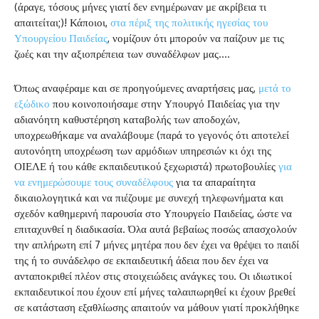
(άραγε, τόσους μήνες γιατί δεν ενημέρωναν με ακρίβεια τι
απαιτείται;)! Κάποιοι,
στα πέριξ της πολιτικής ηγεσίας του
Υπουργείου Παιδείας
, νομίζουν ότι μπορούν να παίζουν με τις
ζωές και την αξιοπρέπεια των συναδέλφων μας….
Όπως αναφέραμε και σε προηγούμενες αναρτήσεις μας,
μετά το
εξώδικο
που κοινοποιήσαμε στην Υπουργό Παιδείας για την
αδιανόητη καθυστέρηση καταβολής των αποδοχών,
υποχρεωθήκαμε να αναλάβουμε (παρά το γεγονός ότι αποτελεί
αυτονόητη υποχρέωση των αρμόδιων υπηρεσιών κι όχι της
ΟΙΕΛΕ ή του κάθε εκπαιδευτικού ξεχωριστά) πρωτοβουλίες
για
να ενημερώσουμε τους συναδέλφους
για τα απαραίτητα
δικαιολογητικά και να πιέζουμε με συνεχή τηλεφωνήματα και
σχεδόν καθημερινή παρουσία στο Υπουργείο Παιδείας, ώστε να
επιταχυνθεί η διαδικασία. Όλα αυτά βεβαίως ποσώς απασχολούν
την απλήρωτη επί 7 μήνες μητέρα που δεν έχει να θρέψει το παιδί
της ή το συνάδελφο σε εκπαιδευτική άδεια που δεν έχει να
ανταποκριθεί πλέον στις στοιχειώδεις ανάγκες του. Οι ιδιωτικοί
εκπαιδευτικοί που έχουν επί μήνες ταλαιπωρηθεί κι έχουν βρεθεί
σε κατάσταση εξαθλίωσης απαιτούν να μάθουν γιατί προκλήθηκε