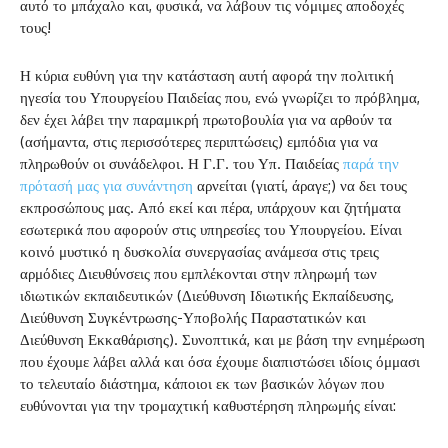
αυτό το μπάχαλο και, φυσικά, να λάβουν τις νόμιμες αποδοχές
τους!
Η κύρια ευθύνη για την κατάσταση αυτή αφορά την πολιτική
ηγεσία του Υπουργείου Παιδείας που, ενώ γνωρίζει το πρόβλημα,
δεν έχει λάβει την παραμικρή πρωτοβουλία για να αρθούν τα
(ασήμαντα, στις περισσότερες περιπτώσεις) εμπόδια για να
πληρωθούν οι συνάδελφοι. Η Γ.Γ. του Υπ. Παιδείας
παρά την
πρότασή μας για συνάντηση
αρνείται (γιατί, άραγε;) να δει τους
εκπροσώπους μας. Από εκεί και πέρα, υπάρχουν και ζητήματα
εσωτερικά που αφορούν στις υπηρεσίες του Υπουργείου. Είναι
κοινό μυστικό η δυσκολία συνεργασίας ανάμεσα στις τρεις
αρμόδιες Διευθύνσεις που εμπλέκονται στην πληρωμή των
ιδιωτικών εκπαιδευτικών (Διεύθυνση Ιδιωτικής Εκπαίδευσης,
Διεύθυνση Συγκέντρωσης-Υποβολής Παραστατικών και
Διεύθυνση Εκκαθάρισης). Συνοπτικά, και με βάση την ενημέρωση
που έχουμε λάβει αλλά και όσα έχουμε διαπιστώσει ιδίοις όμμασι
το τελευταίο διάστημα, κάποιοι εκ των βασικών λόγων που
ευθύνονται για την τρομαχτική καθυστέρηση πληρωμής είναι: