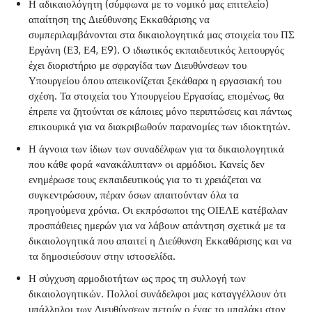
Η αδικαιολόγητη (σύμφωνα με το νομικό μας επιτελείο)
απαίτηση της Διεύθυνσης Εκκαθάρισης να
συμπεριλαμβάνονται στα δικαιολογητικά μας στοιχεία του ΠΣ
Εργάνη (Ε3, Ε4, Ε9). Ο ιδιωτικός εκπαιδευτικός λειτουργός
έχει διοριστήριο με σφραγίδα των Διευθύνσεων του
Υπουργείου όπου απεικονίζεται ξεκάθαρα η εργασιακή του
σχέση. Τα στοιχεία του Υπουργείου Εργασίας, επομένως, θα
έπρεπε να ζητούνται σε κάποιες μόνο περιπτώσεις και πάντως
επικουρικά για να διακριβωθούν παρανομίες των ιδιοκτητών.
Η άγνοια των ίδιων των συναδέλφων για τα δικαιολογητικά
που κάθε φορά «ανακάλυπταν» οι αρμόδιοι. Κανείς δεν
ενημέρωσε τους εκπαιδευτικούς για το τι χρειάζεται να
συγκεντρώσουν, πέραν όσων απαιτούνταν όλα τα
προηγούμενα χρόνια. Οι εκπρόσωποι της ΟΙΕΛΕ κατέβαλαν
προσπάθειες ημερών για να λάβουν απάντηση σχετικά με τα
δικαιολογητικά που απαιτεί η Διεύθυνση Εκκαθάρισης και να
τα δημοσιεύσουν στην ιστοσελίδα.
Η σύγχυση αρμοδιοτήτων ως προς τη συλλογή των
δικαιολογητικών. Πολλοί συνάδελφοι μας καταγγέλλουν ότι
υπάλληλοι των Διευθύνσεων πετούν ο ένας το μπαλάκι στον