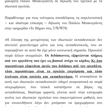
μακαρίτη Παύλο Μπακογιάννη σε δήλωσή του σχετικά με τα
ιδιωτικά σχολεία.
Παραθέτουμε για τους νεότερους συναδέλφους τη συγκλονιστική
– και ιδιαίτερα επίκαιρη – δήλωση του Παύλου Μπακογιάννη
στην εφημερίδα «Το Βήμα» στις 7/11/1976:
«Η έλλειψη της μονιμότητας των ιδιωτικών εκπαιδευτικών δεν
αποτελεί μειονέκτημα μόνο για τους εκπαιδευτικούς, που αν
περιοριζόταν σε αυτό θα είχε μόνο κοινωνική σημασία. Προκαλεί
σειρά άλλων ανωμαλιών.
Οι διδάσκοντες εξαρτώνται πλήρως
από τον εργοδότη που έχει ως βασικό στόχο το κέρδος.
Κι όσο
περισσότερο εξαρτάται αυτός που διδάσκει από τον εργοδότη,
τόσο περισσότερο είναι το σχολείο επιχείρηση και τόσο
λιγότερο είναι σχολείο και εκπαιδευτήριο.
Η ανασφάλεια δε
αυτή των ιδιωτικών εκπαιδευτικών οδηγεί αναγκαστικά σε σειρά
υποχωρήσεων, που τελικά καταλήγουν σε βάρος της
εκπαιδεύσεως. Ιδιαίτερα εμφανές γίνεται αυτό στην κατηγορία
εκείνη των ιδιωτικών σχολείων που συγκεντρώνουν μαθητές που
για οποιονδήποτε λόγο δεν μπόρεσαν να προχωρήσουν στο