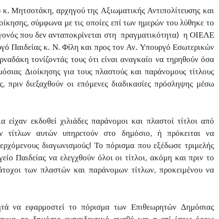
υ κ. Μητσοτάκη, αρχηγού της Αξιωματικής Αντιπολίτευσης και
κησης, σύμφωνα με τις οποίες επί των ημερών του λύθηκε το
γονός που δεν ανταποκρίνεται στη πραγματικότητα) η ΟΙΕΛΕ
γό Παιδείας κ. Ν. Φίλη και προς τον Αν. Υπουργό Εσωτερικών
ρναδάκη τονίζοντάς τους ότι είναι αναγκαίο να τηρηθούν όσα
όσιας Διοίκησης για τους πλαστούς και παράνομους τίτλους
ς, πριν διεξαχθούν οι επόμενες διαδικασίες πρόσληψης μέσω
α είχαν εκδοθεί χιλιάδες παράνομοι και πλαστοί τίτλοι από
ν τίτλων αυτών υπηρετούν στο δημόσιο, ή πρόκειται να
ερχόμενους διαγωνισμούς! Το πόρισμα που εξέδωσε τριμελής
ίο Παιδείας να ελεγχθούν όλοι οι τίτλοι, ακόμη και πριν το
κάτοχοι των πλαστών και παράνομων τίτλων, προκειμένου να
ητά να εφαρμοστεί το πόρισμα των Επιθεωρητών Δημόσιας
αγμα, το δημόσιο εκπαιδευτικό αγαθό και η επί ίσοις όροις