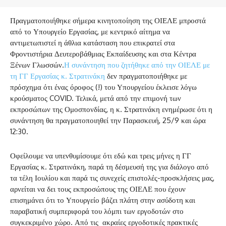
Πραγματοποιήθηκε σήμερα κινητοποίηση της ΟΙΕΛΕ μπροστά
από το Υπουργείο Εργασίας, με κεντρικό αίτημα να
αντιμετωπιστεί η άθλια κατάσταση που επικρατεί στα
Φροντιστήρια Δευτεροβάθμιας Εκπαίδευσης και στα Κέντρα
Ξένων Γλωσσών.
Η συνάντηση που ζητήθηκε από την ΟΙΕΛΕ με
τη ΓΓ Εργασίας κ. Στρατινάκη
δεν πραγματοποιήθηκε με
πρόσχημα ότι ένας όροφος (!) του Υπουργείου έκλεισε λόγω
κρούσματος COVID. Τελικά, μετά από την επιμονή των
εκπροσώπων της Ομοσπονδίας, η κ. Στρατινάκη ενημέρωσε ότι η
συνάντηση θα πραγματοποιηθεί την Παρασκευή, 25/9 και ώρα
12:30.
Οφείλουμε να υπενθυμίσουμε ότι εδώ και τρεις μήνες η ΓΓ
Εργασίας κ. Στρατινάκη, παρά τη δέσμευσή της για διάλογο από
τα τέλη Ιουλίου και παρά τις συνεχείς επιστολές-προσκλήσεις μας,
αρνείται να δει τους εκπροσώπους της ΟΙΕΛΕ που έχουν
επισημάνει ότι το Υπουργείο βάζει πλάτη στην ασύδοτη και
παραβατική συμπεριφορά του λόμπι των εργοδοτών στο
συγκεκριμένο χώρο. Από τις ακραίες εργοδοτικές πρακτικές