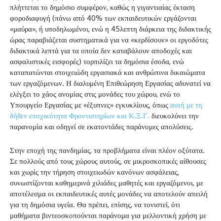
πλήττεται το δημόσιο συμφέρον, καθώς η γιγαντιαίας έκταση
φοροδιαφυγή (πάνω από 40% των εκπαιδευτικών εργάζονται
«μαύρα», ή υποδηλωμένοι, ενώ η 45λεπτη διάρκεια της διδακτικής
ώρας παραβιάζεται συστηματικά για να «κερδίσουν» οι εργοδότες
διδακτικά λεπτά για τα οποία δεν καταβάλουν αποδοχές και
ασφαλιστικές εισφορές) τορπιλίζει τα δημόσια έσοδα, ενώ
καταπατώνται στοιχειώδη εργασιακά και ανθρώπινα δικαιώματα
των εργαζόμενων. Η διαλυμένη Επιθεώρηση Εργασίας αδυνατεί να
ελέγξει το χάος ανομίας στις μονάδες του χώρου, ενώ το
Υπουργείο Εργασίας με «έξυπνες» εγκυκλίους, όπως
αυτή με τη
δήθεν εποχικότητα Φροντιστηρίων και Κ.Ξ.Γ.
διευκολύνει την
παρανομία και οδηγεί σε εκατοντάδες παράνομες απολύσεις.
Στην εποχή της πανδημίας, τα προβλήματα είναι πλέον οξύτατα.
Σε πολλούς από τους χώρους αυτούς, σε μικροσκοπικές αίθουσες
και χωρίς την τήρηση στοιχειωδών κανόνων ασφάλειας,
συνωστίζονται καθημερινά χιλιάδες μαθητές και εργαζόμενοι, με
αποτέλεσμα οι εκπαιδευτικές αυτές μονάδες να αποτελούν απειλή
για τη δημόσια υγεία. Θα πρέπει, επίσης, να τονιστεί, ότι
μαθήματα βιντεοσκοπούνται παράνομα για μελλοντική χρήση με