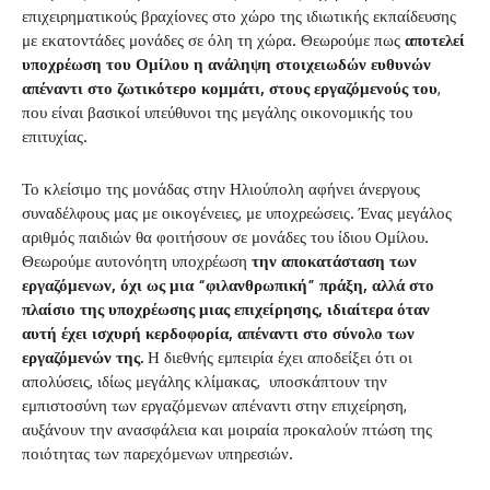
επιχειρηματικούς βραχίονες στο χώρο της ιδιωτικής εκπαίδευσης
με εκατοντάδες μονάδες σε όλη τη χώρα. Θεωρούμε πως
αποτελεί
υποχρέωση του Ομίλου η ανάληψη στοιχειωδών ευθυνών
απέναντι στο ζωτικότερο κομμάτι, στους εργαζόμενούς του
,
που είναι βασικοί υπεύθυνοι της μεγάλης οικονομικής του
επιτυχίας.
Το κλείσιμο της μονάδας στην Ηλιούπολη αφήνει άνεργους
συναδέλφους μας με οικογένειες, με υποχρεώσεις. Ένας μεγάλος
αριθμός παιδιών θα φοιτήσουν σε μονάδες του ίδιου Ομίλου.
Θεωρούμε αυτονόητη υποχρέωση
την αποκατάσταση των
εργαζόμενων, όχι ως μια “φιλανθρωπική” πράξη, αλλά στο
πλαίσιο της υποχρέωσης μιας επιχείρησης, ιδιαίτερα όταν
αυτή έχει ισχυρή κερδοφορία, απέναντι στο σύνολο των
εργαζόμενών της.
Η διεθνής εμπειρία έχει αποδείξει ότι οι
απολύσεις, ιδίως μεγάλης κλίμακας, υποσκάπτουν την
εμπιστοσύνη των εργαζόμενων απέναντι στην επιχείρηση,
αυξάνουν την ανασφάλεια και μοιραία προκαλούν πτώση της
ποιότητας των παρεχόμενων υπηρεσιών.