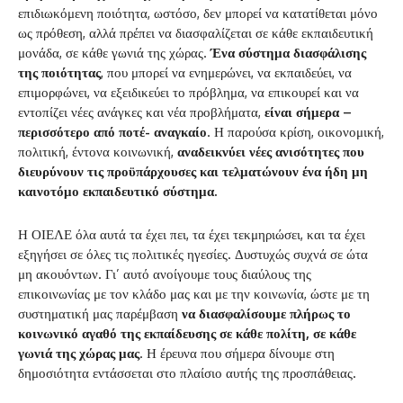
επιδιωκόμενη ποιότητα, ωστόσο, δεν μπορεί να κατατίθεται μόνο
ως πρόθεση, αλλά πρέπει να διασφαλίζεται σε κάθε εκπαιδευτική
μονάδα, σε κάθε γωνιά της χώρας.
Ένα σύστημα διασφάλισης
της ποιότητας
, που μπορεί να ενημερώνει, να εκπαιδεύει, να
επιμορφώνει, να εξειδικεύει το πρόβλημα, να επικουρεί και να
εντοπίζει νέες ανάγκες και νέα προβλήματα,
είναι σήμερα –
περισσότερο από ποτέ- αναγκαίο
. Η παρούσα κρίση, οικονομική,
πολιτική, έντονα κοινωνική,
αναδεικνύει νέες ανισότητες που
διευρύνουν τις προϋπάρχουσες και τελματώνουν ένα ήδη μη
καινοτόμο εκπαιδευτικό σύστημα.
Η ΟΙΕΛΕ όλα αυτά τα έχει πει, τα έχει τεκμηριώσει, και τα έχει
εξηγήσει σε όλες τις πολιτικές ηγεσίες. Δυστυχώς συχνά σε ώτα
μη ακουόντων. Γι’ αυτό ανοίγουμε τους διαύλους της
επικοινωνίας με τον κλάδο μας και με την κοινωνία, ώστε με τη
συστηματική μας παρέμβαση
να διασφαλίσουμε πλήρως το
κοινωνικό αγαθό της εκπαίδευσης σε κάθε πολίτη, σε κάθε
γωνιά της χώρας μας
. Η έρευνα που σήμερα δίνουμε στη
δημοσιότητα εντάσσεται στο πλαίσιο αυτής της προσπάθειας.